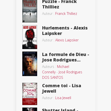
Puzzle - Franck
Thilliez
Auteur :
Franck Thilliez
Hurlements - Alexis
Laipsker
Auteur :
Alexis Laipsker
La formule de Dieu -
Jose Rodrigues...
Auteurs :
Michael
Connelly
-
José Rodrigues
DOS SANTOS
Comme toi - Lisa
Jewell
Auteur :
Lisa Jewell
Shutter Island -