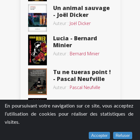
Un animal sauvage
- Joël Dicker
Auteur :
Joël Dicker
Lucia - Bernard
Minier
Auteur :
Bernard Minier
Tu ne tueras point !
- Pascal Neufville
Auteur :
Pascal Neufville
Chambre 413 -
En poursuivant votre navigation sur ce site, vous acceptez
Joseph Knox
l’utilisation de cookies pour réaliser des statistiques de
Auteur :
Joseph Knox
visites.
La Faille - Franck
Accepter
Refuser