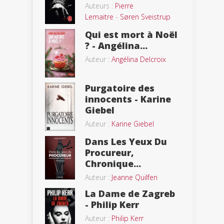
Auteurs :
Pierre
Lemaitre
-
Søren Sveistrup
Qui est mort à Noël
? - Angélina...
Auteur :
Angélina Delcroix
Purgatoire des
innocents - Karine
Giebel
Auteur :
Karine Giebel
Dans Les Yeux Du
Procureur,
Chronique...
Auteur :
Jeanne Quilfen
La Dame de Zagreb
- Philip Kerr
Auteur :
Philip Kerr