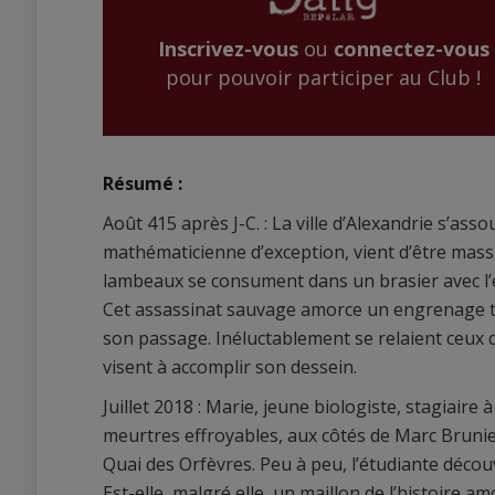
Inscrivez-vous
ou
connectez-vous
pour pouvoir participer au Club !
Résumé :
Août 415 après J-C. : La ville d’Alexandrie s’as
mathématicienne d’exception, vient d’être mas
lambeaux se consument dans un brasier avec l’e
Cet assassinat sauvage amorce un engrenage terr
son passage. Inéluctablement se relaient ceux q
visent à accomplir son dessein.
Juillet 2018 : Marie, jeune biologiste, stagiaire
meurtres effroyables, aux côtés de Marc Bruni
Quai des Orfèvres. Peu à peu, l’étudiante déco
Est-elle, malgré elle, un maillon de l’histoire a