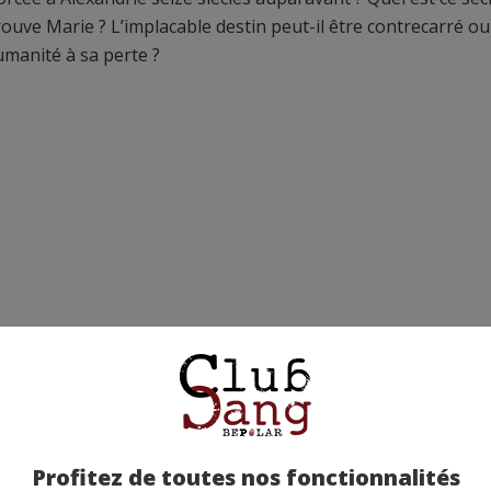
ouve Marie ? L’implacable destin peut-il être contrecarré ou 
umanité à sa perte ?
Profitez de toutes nos fonctionnalités