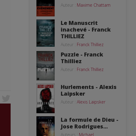
Auteur :
Maxime Chattam
Le Manuscrit
inachevé - Franck
THILLIEZ
Auteur :
Franck Thilliez
Puzzle - Franck
Thilliez
Auteur :
Franck Thilliez
Hurlements - Alexis
Laipsker
Auteur :
Alexis Laipsker
La formule de Dieu -
Jose Rodrigues...
Auteurs :
Michael