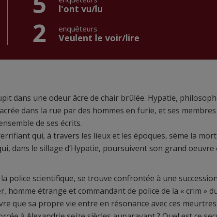
5
l'ont vu/lu
2
enquêteurs
Veulent le voir/lire
soupit dans une odeur âcre de chair brûlée. Hypatie, philosoph
sacrée dans la rue par des hommes en furie, et ses membres
nsemble de ses écrits.
ifiant qui, à travers les lieux et les époques, sème la mort
ui, dans le sillage d’Hypatie, poursuivent son grand oeuvre 
 à la police scientifique, se trouve confrontée à une successio
er, homme étrange et commandant de police de la « crim » d
uvre que sa propre vie entre en résonance avec ces meurtres
morcée à Alexandrie seize siècles auparavant ? Quel est ce sec