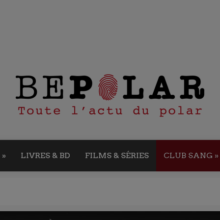
»
LIVRES & BD
FILMS & SÉRIES
CLUB SANG
»