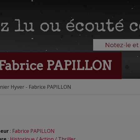
 Fabrice PAPILLON
nier Hyver - Fabrice PAPILLON
eur
:
Fabrice PAPILLON
nre
:
Historique / Action / Thriller