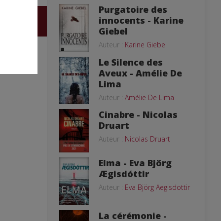
Purgatoire des
innocents - Karine
Giebel
Auteur :
Karine Giebel
Le Silence des
Aveux - Amélie De
Lima
Auteur :
Amélie De Lima
Cinabre - Nicolas
Druart
Auteur :
Nicolas Druart
Elma - Eva Björg
Ægisdóttir
Auteur :
Eva Björg Aegisdottir
La cérémonie -