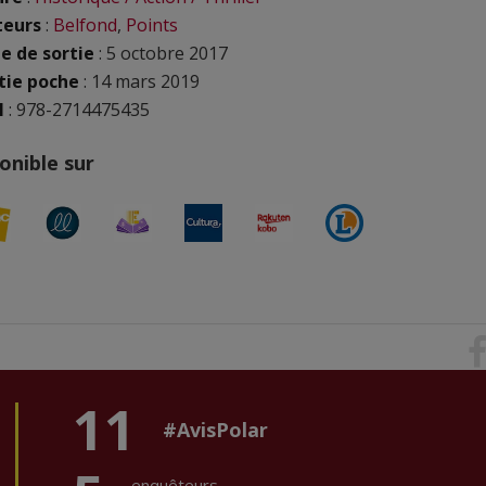
teurs
:
Belfond
,
Points
e de sortie
: 5 octobre 2017
tie poche
: 14 mars 2019
N
: 978-2714475435
onible sur
11
#AvisPolar
enquêteurs