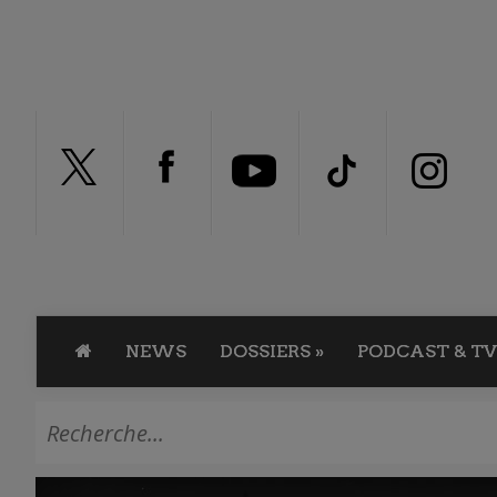
NEWS
DOSSIERS
»
PODCAST & TV