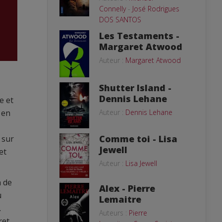
Connelly
-
José Rodrigues
DOS SANTOS
Les Testaments -
Margaret Atwood
Auteur :
Margaret Atwood
Shutter Island -
Dennis Lehane
e et
Auteur :
Dennis Lehane
 en
Comme toi - Lisa
 sur
Jewell
et
Auteur :
Lisa Jewell
n de
Alex - Pierre
u
Lemaitre
.
Auteurs :
Pierre
ret