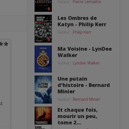
Auteur :
Pierre Lemaitre
Les Ombres de
Katyn - Philip Kerr
Auteur :
Philip Kerr
Ma Voisine - LynDee
Walker
Auteur :
Lyndee Walker
Une putain
d’histoire - Bernard
Minier
Auteur :
Bernard Minier
st
Et chaque fois,
mourir un peu,
tome 2...