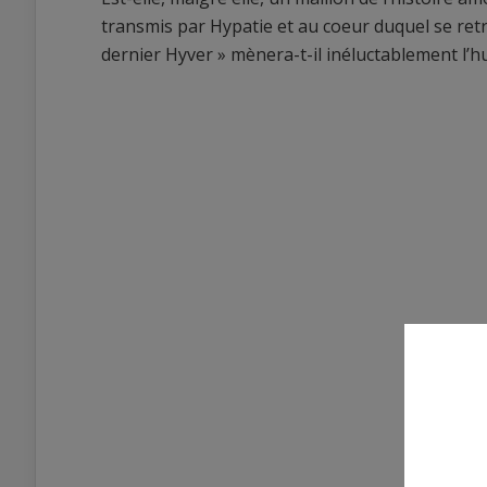
transmis par Hypatie et au coeur duquel se retr
dernier Hyver » mènera-t-il inéluctablement l’h