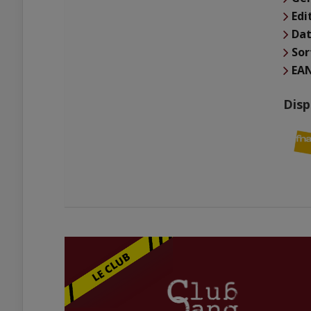
Edi
Dat
Sor
EA
Disp