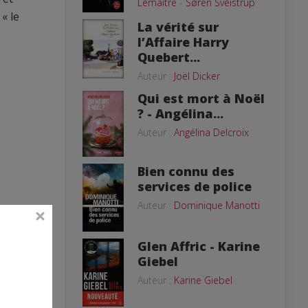
Lemaitre
-
Søren Sveistrup
« le
La vérité sur
l’Affaire Harry
Quebert...
Auteur :
Joël Dicker
Qui est mort à Noël
? - Angélina...
Auteur :
Angélina Delcroix
Bien connu des
services de police
Auteur :
Dominique Manotti
Glen Affric - Karine
Giebel
Auteur :
Karine Giebel