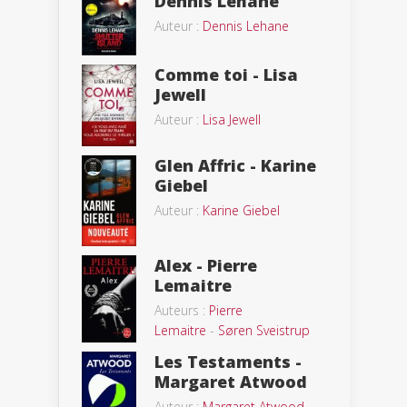
Dennis Lehane
Auteur :
Dennis Lehane
Comme toi - Lisa
Jewell
Auteur :
Lisa Jewell
Glen Affric - Karine
Giebel
Auteur :
Karine Giebel
Alex - Pierre
Lemaitre
Auteurs :
Pierre
Lemaitre
-
Søren Sveistrup
Les Testaments -
Margaret Atwood
Auteur :
Margaret Atwood