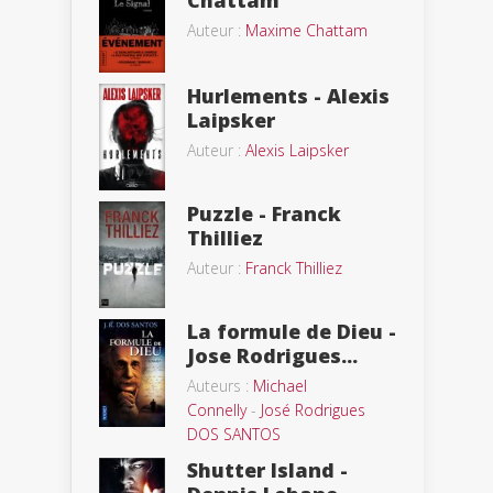
Chattam
Auteur :
Maxime Chattam
Hurlements - Alexis
Laipsker
Auteur :
Alexis Laipsker
Puzzle - Franck
Thilliez
Auteur :
Franck Thilliez
La formule de Dieu -
Jose Rodrigues...
Auteurs :
Michael
Connelly
-
José Rodrigues
DOS SANTOS
Shutter Island -