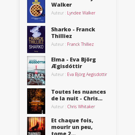
Walker
Auteur :
Lyndee Walker
Sharko - Franck
Thilliez
Auteur :
Franck Thilliez
Elma - Eva Björg
Ægisdóttir
Auteur :
Eva Björg Aegisdottir
Toutes les nuances
de la nuit - Chris...
Auteur :
Chris Whitaker
Et chaque fois,
mourir un peu,
tome 2...