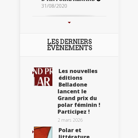
31/08/2020
LES DERNIERS
ÉVÈNEMENTS
Les nouvelles
éditions
Belladone
lancent le
Grand prix du
polar féminin !
Participez !
2 mars 2026
Polar et
littérature