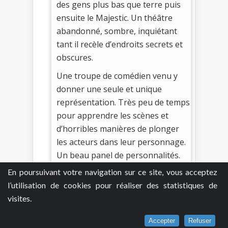
des gens plus bas que terre puis
ensuite le Majestic. Un théâtre
abandonné, sombre, inquiétant
tant il recèle d’endroits secrets et
obscures.
Une troupe de comédien venu y
donner une seule et unique
représentation. Très peu de temps
pour apprendre les scènes et
d’horribles manières de plonger
les acteurs dans leur personnage.
Un beau panel de personnalités.
On s’attache à certains
En poursuivant votre navigation sur ce site, vous acceptez
protagonistes alors même qu’ils
l’utilisation de cookies pour réaliser des statistiques de
ont aussi leur part d’étrange. On
visites.
ne sait pas jusqu’où chacun est
capable d’aller et ça angoisse. On
Accepter
Refuser