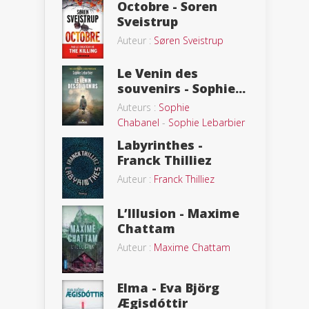
Octobre - Soren
Sveistrup
Auteur :
Søren Sveistrup
Le Venin des
souvenirs - Sophie...
Auteurs :
Sophie
Chabanel
-
Sophie Lebarbier
Labyrinthes -
Franck Thilliez
Auteur :
Franck Thilliez
L’Illusion - Maxime
Chattam
Auteur :
Maxime Chattam
Elma - Eva Björg
Ægisdóttir