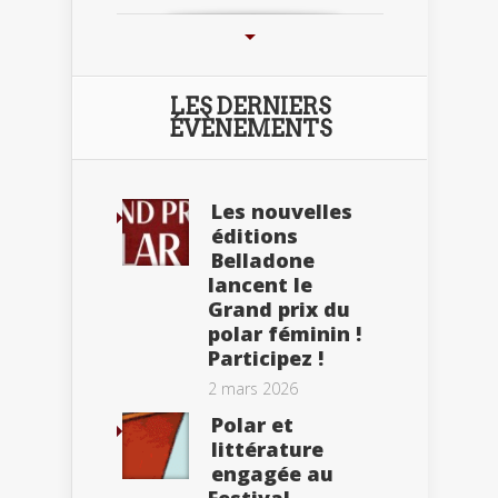
LES DERNIERS
ÉVÈNEMENTS
Les nouvelles
éditions
Belladone
lancent le
Grand prix du
polar féminin !
Participez !
2 mars 2026
Polar et
littérature
engagée au
Festival