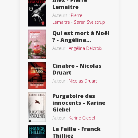
Lemaitre
Auteurs :
Pierre
Lemaitre
-
Søren Sveistrup
Qui est mort à Noël
? - Angélina...
Auteur :
Angélina Delcroix
Cinabre - Nicolas
Druart
Auteur :
Nicolas Druart
Purgatoire des
innocents - Karine
Giebel
Auteur :
Karine Giebel
La Faille - Franck
Thilliez