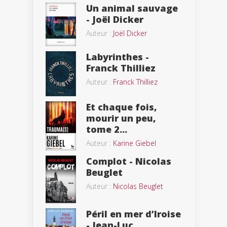
Un animal sauvage
- Joël Dicker
Auteur :
Joël Dicker
Labyrinthes -
Franck Thilliez
Auteur :
Franck Thilliez
Et chaque fois,
mourir un peu,
tome 2...
Auteur :
Karine Giebel
Complot - Nicolas
Beuglet
Auteur :
Nicolas Beuglet
Péril en mer d’Iroise
- Jean-Luc...