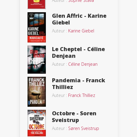
Auteur :
Sophie Stava
Glen Affric - Karine
Giebel
Auteur :
Karine Giebel
Le Cheptel - Céline
Denjean
Auteur :
Céline Denjean
Pandemia - Franck
Thilliez
Auteur :
Franck Thilliez
Octobre - Soren
Sveistrup
Auteur :
Søren Sveistrup