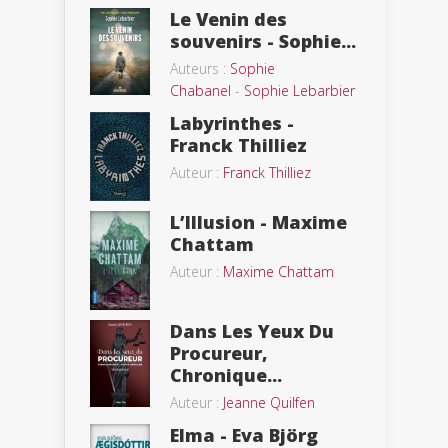
Le Venin des
souvenirs - Sophie...
Auteurs :
Sophie
Chabanel
-
Sophie Lebarbier
Labyrinthes -
Franck Thilliez
Auteur :
Franck Thilliez
L’Illusion - Maxime
Chattam
Auteur :
Maxime Chattam
Dans Les Yeux Du
Procureur,
Chronique...
Auteur :
Jeanne Quilfen
Elma - Eva Björg