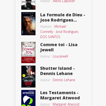
Auteur :
Alexis Laipsker
La formule de Dieu -
Jose Rodrigues...
Auteurs :
Michael
Connelly
-
José Rodrigues
DOS SANTOS
Comme toi - Lisa
Jewell
Auteur :
Lisa Jewell
Shutter Island -
Dennis Lehane
Auteur :
Dennis Lehane
Les Testaments -
Margaret Atwood
Auteur :
Margaret Atwood