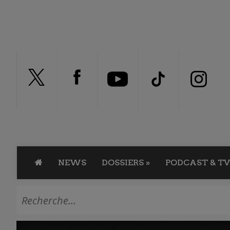
NEWS
DOSSIERS
»
PODCAST & TV