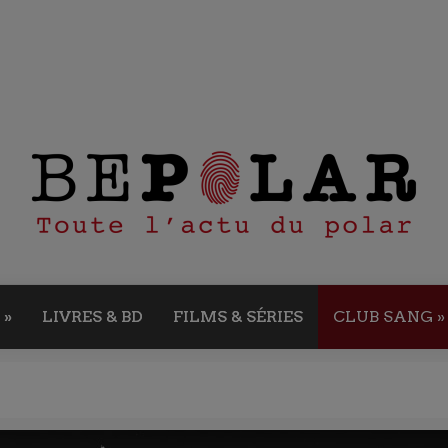
»
LIVRES & BD
FILMS & SÉRIES
CLUB SANG
»