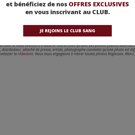
et bénéficiez de nos
OFFRES EXCLUSIVES
en vous inscrivant au CLUB.
JE REJOINS LE CLUB SANG
reux sur ce point, dans le respect du travail des artistes que nous cherchons à valoris
erciale. et nous veillons à n’illustrer nos articles qu’avec des photos fournis dans les 
, distributeur, attaché de presse, artiste, photographe constatez qu’une photo est dif
contacter la
rédaction
. Nous nous engageons à retirer toutes photos litigieuses. Merci