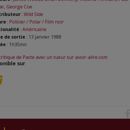
ar
,
George Coe
tributeur
:
Wild Side
nre
:
Policier / Polar / Film noir
ionalité
:
Américaine
e de sortie
: 13 janvier 1988
rée
: 1h35mn
 critique de Pacte avec un tueur sur avoir-alire.com
onible sur