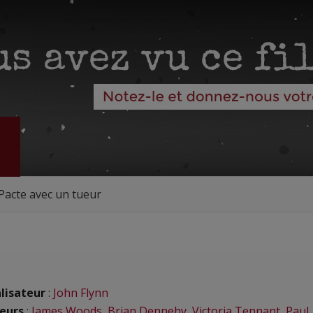
Pacte avec un tueur
lisateur
:
John Flynn
eurs
:
James Woods
,
Brian Dennehy
,
Victoria Tennant
,
Paul