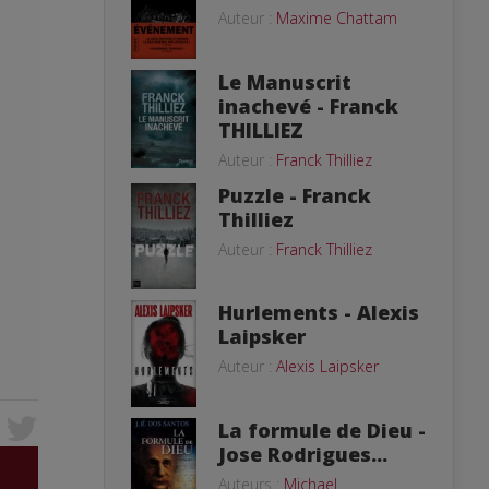
Auteur :
Maxime Chattam
Le Manuscrit
inachevé - Franck
THILLIEZ
Auteur :
Franck Thilliez
Puzzle - Franck
Thilliez
Auteur :
Franck Thilliez
Hurlements - Alexis
Laipsker
Auteur :
Alexis Laipsker
La formule de Dieu -
Jose Rodrigues...
Auteurs :
Michael