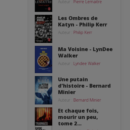
Auteur :
Pierre Lemaitre
Les Ombres de
Katyn - Philip Kerr
Auteur :
Philip Kerr
Ma Voisine - LynDee
Walker
Auteur :
Lyndee Walker
Une putain
d’histoire - Bernard
Minier
Auteur :
Bernard Minier
Et chaque fois,
mourir un peu,
tome 2...