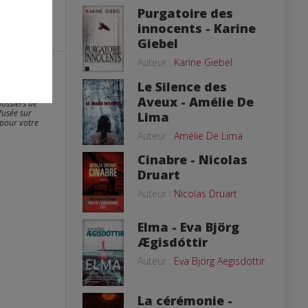
Purgatoire des
innocents - Karine
Giebel
Auteur :
Karine Giebel
Le Silence des
er. Les photos
Aveux - Amélie De
dossiers de
fusée sur
Lima
 pour votre
Auteur :
Amélie De Lima
Cinabre - Nicolas
Druart
Auteur :
Nicolas Druart
Elma - Eva Björg
Ægisdóttir
Auteur :
Eva Björg Aegisdottir
La cérémonie -