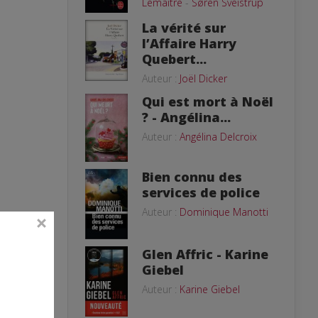
Lemaitre
-
Søren Sveistrup
La vérité sur
l’Affaire Harry
Quebert...
Auteur :
Joël Dicker
Qui est mort à Noël
? - Angélina...
Auteur :
Angélina Delcroix
Bien connu des
services de police
Auteur :
Dominique Manotti
Glen Affric - Karine
Giebel
Auteur :
Karine Giebel