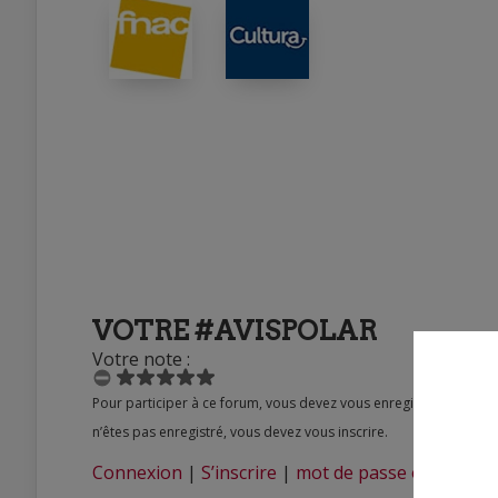
VOTRE #AVISPOLAR
Votre note :
Pour participer à ce forum, vous devez vous enregistrer au préalable. Merci d’indiquer ci-dessous l’identifiant personnel qui vous a été fourni. Si vous
n’êtes pas enregistré, vous devez vous inscrire.
Connexion
|
S’inscrire
|
mot de passe oublié ?