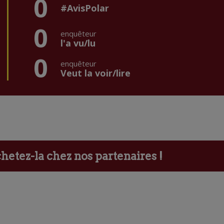
0
#AvisPolar
0
enquêteur
l'a vu/lu
0
enquêteur
Veut la voir/lire
etez-la chez nos partenaires !