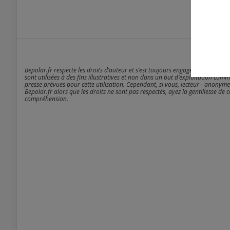
Bepolar.fr respecte les droits d’auteur et s’est toujours engagé à être rigou
sont utilisées à des fins illustratives et non dans un but d’exploitation comm
presse prévues pour cette utilisation. Cependant, si vous, lecteur - anonyme
Bepolar.fr alors que les droits ne sont pas respectés, ayez la gentillesse de 
compréhension.