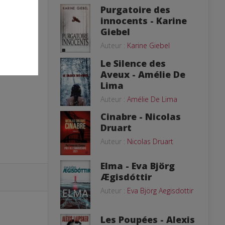
Purgatoire des
innocents - Karine
Giebel
Auteur :
Karine Giebel
Le Silence des
Aveux - Amélie De
Lima
Auteur :
Amélie De Lima
Cinabre - Nicolas
Druart
Auteur :
Nicolas Druart
Elma - Eva Björg
Ægisdóttir
Auteur :
Eva Björg Aegisdottir
Les Poupées - Alexis