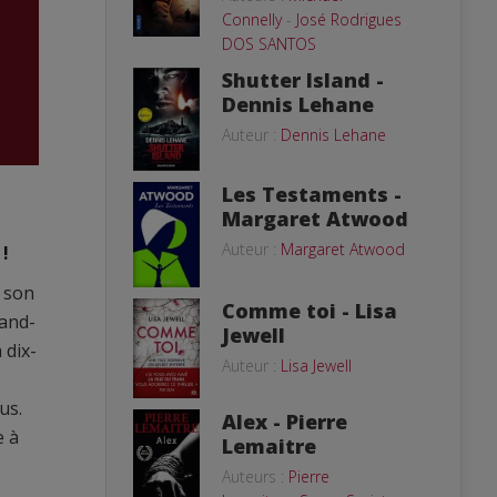
Connelly
-
José Rodrigues
DOS SANTOS
Shutter Island -
Dennis Lehane
Auteur :
Dennis Lehane
Les Testaments -
Margaret Atwood
Auteur :
Margaret Atwood
!
e son
Comme toi - Lisa
rand-
Jewell
 dix-
Auteur :
Lisa Jewell
us.
Alex - Pierre
e à
Lemaitre
Auteurs :
Pierre