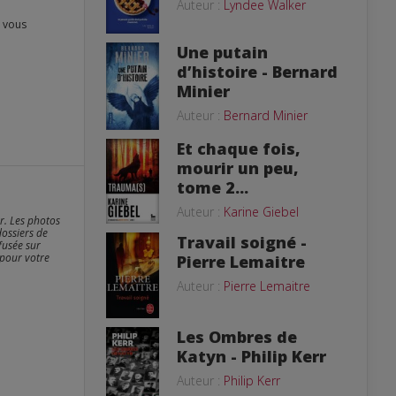
Auteur :
Lyndee Walker
Une putain
d’histoire - Bernard
Minier
Auteur :
Bernard Minier
Et chaque fois,
mourir un peu,
tome 2...
Auteur :
Karine Giebel
er. Les photos
dossiers de
Travail soigné -
fusée sur
 pour votre
Pierre Lemaitre
Auteur :
Pierre Lemaitre
Les Ombres de
Katyn - Philip Kerr
Auteur :
Philip Kerr