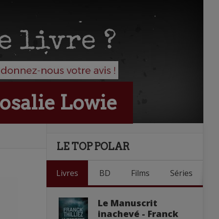
Rosalie Lowie
LE TOP POLAR
Livres
BD
Films
Séries
Le Manuscrit
inachevé - Franck