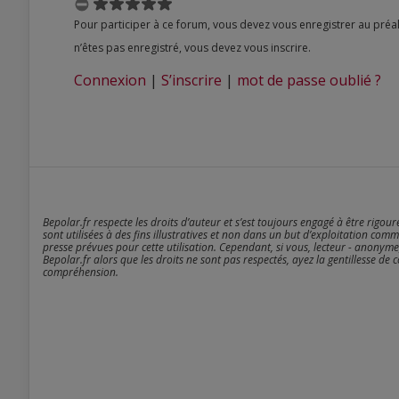
Pour participer à ce forum, vous devez vous enregistrer au préalable. Merci d’indiquer ci-dessous l’identifiant personnel qui vous a été fourni. Si vous
n’êtes pas enregistré, vous devez vous inscrire.
Connexion
|
S’inscrire
|
mot de passe oublié ?
Bepolar.fr respecte les droits d’auteur et s’est toujours engagé à être rigou
sont utilisées à des fins illustratives et non dans un but d’exploitation comm
presse prévues pour cette utilisation. Cependant, si vous, lecteur - anonyme
Bepolar.fr alors que les droits ne sont pas respectés, ayez la gentillesse de 
compréhension.