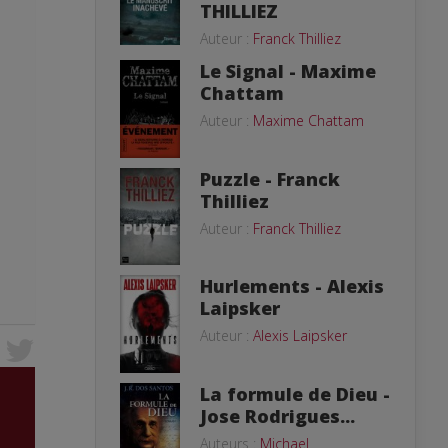
THILLIEZ
Auteur :
Franck Thilliez
Le Signal - Maxime
Chattam
Auteur :
Maxime Chattam
Puzzle - Franck
Thilliez
Auteur :
Franck Thilliez
Hurlements - Alexis
Laipsker
Auteur :
Alexis Laipsker
La formule de Dieu -
Jose Rodrigues...
Auteurs :
Michael