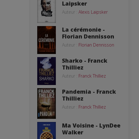
Laipsker
Auteur :
Alexis Laipsker
La cérémonie -
Florian Dennisson
Auteur :
Florian Dennisson
Sharko - Franck
Thilliez
Auteur :
Franck Thilliez
Pandemia - Franck
Thilliez
Auteur :
Franck Thilliez
Ma Voisine - LynDee
Walker