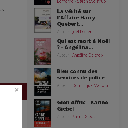
Lemaitre
-
Søren Sveistrup
es
La vérité sur
l’Affaire Harry
Quebert...
Auteur :
Joël Dicker
Qui est mort à Noël
? - Angélina...
Auteur :
Angélina Delcroix
Bien connu des
services de police
Auteur :
Dominique Manotti
Glen Affric - Karine
Giebel
Auteur :
Karine Giebel