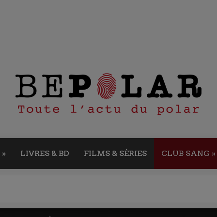
»
LIVRES & BD
FILMS & SÉRIES
CLUB SANG
»