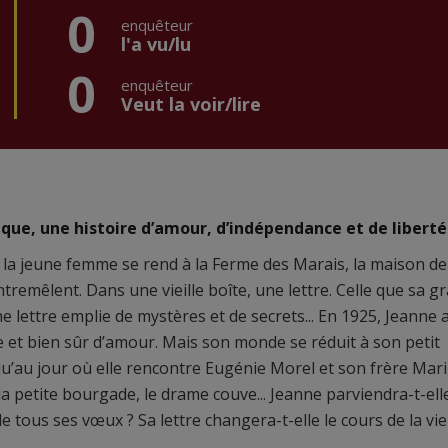
0
enquêteur
l'a vu/lu
0
enquêteur
Veut la voir/lire
ue, une histoire d’amour, d’indépendance et de liberté 
 la jeune femme se rend à la Ferme des Marais, la maison d
remêlent. Dans une vieille boîte, une lettre. Celle que sa g
e lettre emplie de mystères et de secrets... En 1925, Jeanne a
ère et bien sûr d’amour. Mais son monde se réduit à son petit
qu’au jour où elle rencontre Eugénie Morel et son frère Mari
a petite bourgade, le drame couve... Jeanne parviendra-t-ell
de tous ses vœux ? Sa lettre changera-t-elle le cours de la vie