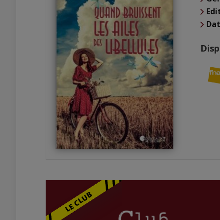
Edi
Dat
Disp