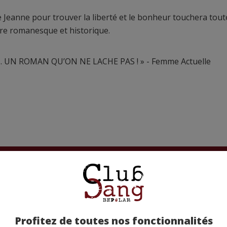
e Jeanne pour trouver la liberté et le bonheur touchera tout
ure romanesque et historique.
 UN ROMAN QU’ON NE LACHE PAS ! » - Femme Actuelle
etez-la chez nos partenaires !
Profitez de toutes nos fonctionnalités