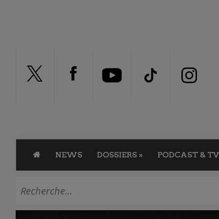
NEWS
DOSSIERS
»
PODCAST & TV