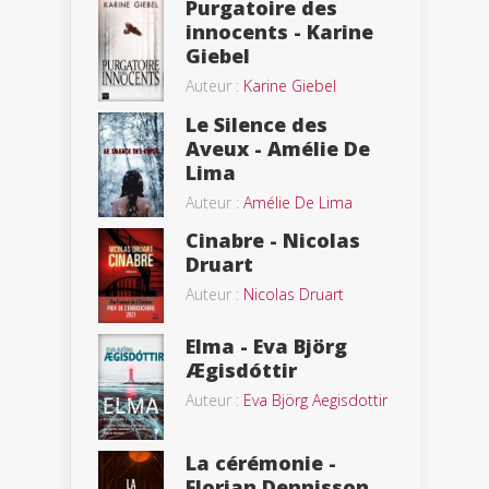
Purgatoire des
innocents - Karine
Giebel
Auteur :
Karine Giebel
Le Silence des
Aveux - Amélie De
Lima
Auteur :
Amélie De Lima
Cinabre - Nicolas
Druart
Auteur :
Nicolas Druart
Elma - Eva Björg
Ægisdóttir
Auteur :
Eva Björg Aegisdottir
La cérémonie -
Florian Dennisson