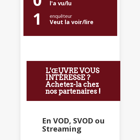
l'a vu/lu
1
enquêteur
Veut la voir/lire
L'ŒUVRE VOUS
INTÉRESSE ?
Achetez-la chez
nos partenaires !
En VOD, SVOD ou
Streaming