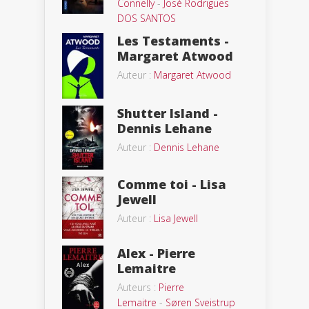
Connelly
-
José Rodrigues
DOS SANTOS
Les Testaments -
Margaret Atwood
Auteur :
Margaret Atwood
Shutter Island -
Dennis Lehane
Auteur :
Dennis Lehane
Comme toi - Lisa
Jewell
Auteur :
Lisa Jewell
Alex - Pierre
Lemaitre
Auteurs :
Pierre
Lemaitre
-
Søren Sveistrup