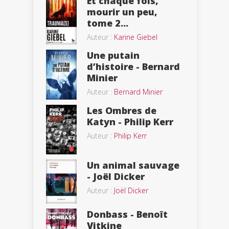
Et chaque fois,
mourir un peu,
tome 2...
Auteur :
Karine Giebel
Une putain
d’histoire - Bernard
Minier
Auteur :
Bernard Minier
Les Ombres de
Katyn - Philip Kerr
Auteur :
Philip Kerr
Un animal sauvage
- Joël Dicker
Auteur :
Joël Dicker
Donbass - Benoît
Vitkine