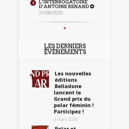
L’INTERROGATOIRE
D’ANTOINE RENAND
31/08/2020
LES DERNIERS
ÉVÈNEMENTS
Les nouvelles
éditions
Belladone
lancent le
Grand prix du
polar féminin !
Participez !
2 mars 2026
Polar et