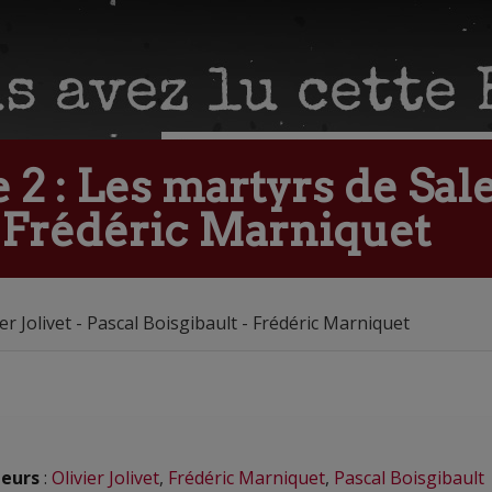
2 : Les martyrs de Salem
- Frédéric Marniquet
er Jolivet - Pascal Boisgibault - Frédéric Marniquet
eurs
:
Olivier Jolivet
,
Frédéric Marniquet
,
Pascal Boisgibault