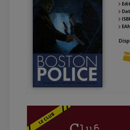
Edi
Dat
ISB
EA
Disp