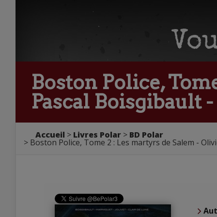
Boston Police, Tome 
Pascal Boisgibault 
Accueil
Livres Polar
BD Polar
Boston Police, Tome 2 : Les martyrs de Salem - Olivi
Aut