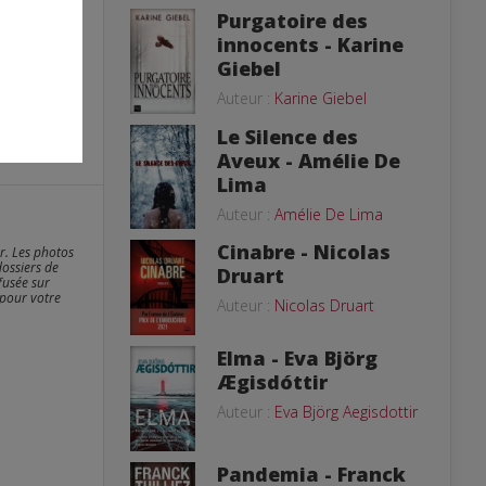
Purgatoire des
innocents - Karine
Giebel
Auteur :
Karine Giebel
Le Silence des
Aveux - Amélie De
Lima
Auteur :
Amélie De Lima
Cinabre - Nicolas
er. Les photos
dossiers de
Druart
fusée sur
 pour votre
Auteur :
Nicolas Druart
Elma - Eva Björg
Ægisdóttir
Auteur :
Eva Björg Aegisdottir
Pandemia - Franck