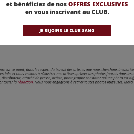
et bénéficiez de nos
OFFRES EXCLUSIVES
en vous inscrivant au CLUB.
JE REJOINS LE CLUB SANG
reux sur ce point, dans le respect du travail des artistes que nous cherchons à valoris
erciale. et nous veillons à n’illustrer nos articles qu’avec des photos fournis dans les 
, distributeur, attaché de presse, artiste, photographe constatez qu’une photo est dif
contacter la
rédaction
. Nous nous engageons à retirer toutes photos litigieuses. Merci