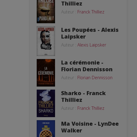
Thilliez
Auteur :
Franck Thilliez
Les Poupées - Alexis
Laipsker
Auteur :
Alexis Laipsker
La cérémonie -
Florian Dennisson
Auteur :
Florian Dennisson
Sharko - Franck
Thilliez
Auteur :
Franck Thilliez
Ma Voisine - LynDee
Walker