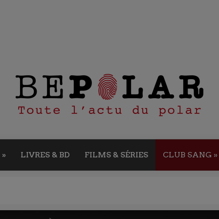
»
LIVRES & BD
FILMS & SÉRIES
CLUB SANG
»