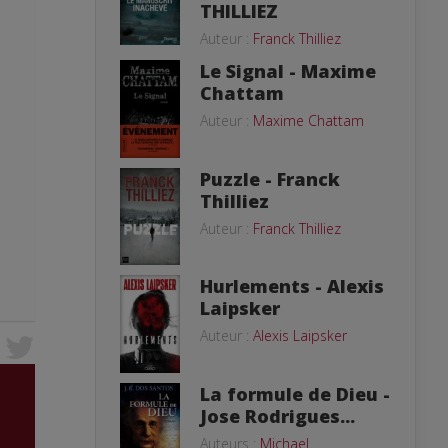
THILLIEZ
Auteur :
Franck Thilliez
Le Signal - Maxime
Chattam
Auteur :
Maxime Chattam
Puzzle - Franck
Thilliez
Auteur :
Franck Thilliez
Hurlements - Alexis
Laipsker
Auteur :
Alexis Laipsker
La formule de Dieu -
Jose Rodrigues...
Auteurs :
Michael