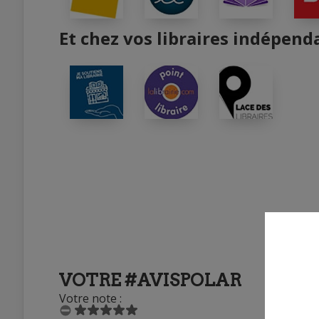
Et chez vos libraires indépend
VOTRE #AVISPOLAR
Votre note :