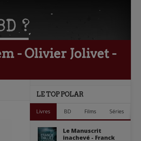
 - Olivier Jolivet -
LE TOP POLAR
Livres
BD
Films
Séries
Le Manuscrit
inachevé - Franck