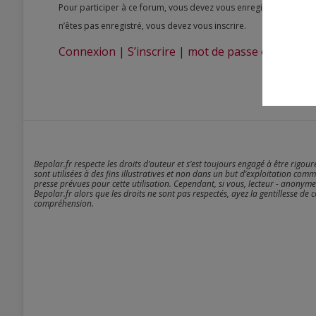
Pour participer à ce forum, vous devez vous enregistrer au préalable. Merci d’indiquer ci-dessous l’identifiant personnel qui vous a été fourni. Si vous
n’êtes pas enregistré, vous devez vous inscrire.
Connexion
|
S’inscrire
|
mot de passe oublié ?
Bepolar.fr respecte les droits d’auteur et s’est toujours engagé à être rigou
sont utilisées à des fins illustratives et non dans un but d’exploitation comm
presse prévues pour cette utilisation. Cependant, si vous, lecteur - anonyme
Bepolar.fr alors que les droits ne sont pas respectés, ayez la gentillesse de 
compréhension.