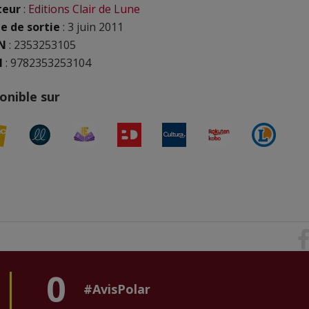
teur
:
Editions Clair de Lune
e de sortie
: 3 juin 2011
N
:
2353253105
N
: 9782353253104
onible sur
0
#AvisPolar