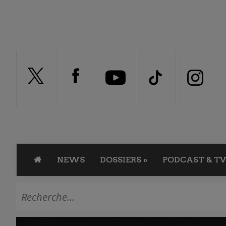
NEWS
DOSSIERS
»
PODCAST & TV