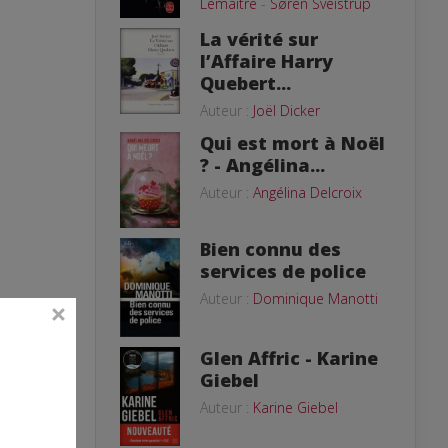
Lemaitre
-
Søren Sveistrup
La vérité sur
l’Affaire Harry
Quebert...
Auteur :
Joël Dicker
Qui est mort à Noël
? - Angélina...
Auteur :
Angélina Delcroix
Bien connu des
services de police
Auteur :
Dominique Manotti
Glen Affric - Karine
Giebel
Auteur :
Karine Giebel