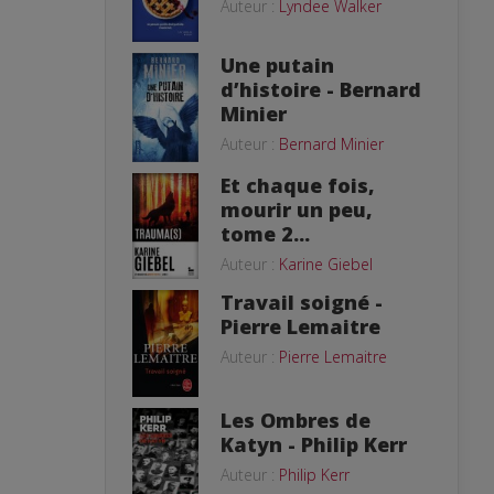
Auteur :
Lyndee Walker
Une putain
d’histoire - Bernard
Minier
Auteur :
Bernard Minier
Et chaque fois,
mourir un peu,
tome 2...
Auteur :
Karine Giebel
Travail soigné -
Pierre Lemaitre
Auteur :
Pierre Lemaitre
Les Ombres de
Katyn - Philip Kerr
Auteur :
Philip Kerr