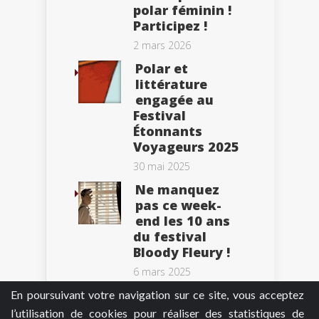
polar féminin !
Participez !
2 mars 2026
Polar et
littérature
engagée au
Festival
Étonnants
Voyageurs 2025
30 mai 2025
Ne manquez
pas ce week-
end les 10 ans
du festival
Bloody Fleury !
6 mars 2025
En poursuivant votre navigation sur ce site, vous acceptez
l’utilisation de cookies pour réaliser des statistiques de