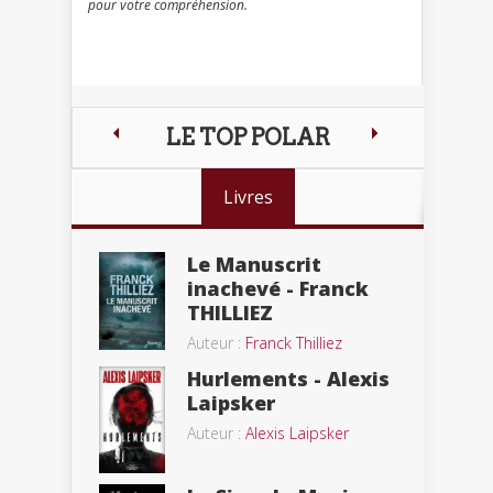
pour votre compréhension.
LE TOP POLAR
Livres
Le Manuscrit
inachevé - Franck
THILLIEZ
Auteur :
Franck Thilliez
Hurlements - Alexis
Laipsker
Auteur :
Alexis Laipsker