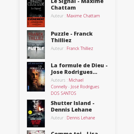
Le Signal - Maxime
Chattam
Auteur :
Maxime Chattam
Puzzle - Franck
Thilliez
Auteur :
Franck Thilliez
La formule de Dieu -
Jose Rodrigues...
Auteurs :
Michael
Connelly
-
José Rodrigues
DOS SANTOS
Shutter Island -
Dennis Lehane
Auteur :
Dennis Lehane
Comme toi - Lisa