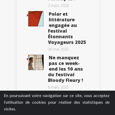
2 mars 2026
Polar et
littérature
engagée au
Festival
Étonnants
Voyageurs 2025
30 mai 2025
Ne manquez
pas ce week-
end les 10 ans
du festival
Bloody Fleury !
6 mars 2025
En poursuivant votre navigation sur ce site, vous acceptez
l’utilisation de cookies pour réaliser des statistiques de
visites.
Tweets by BePolar