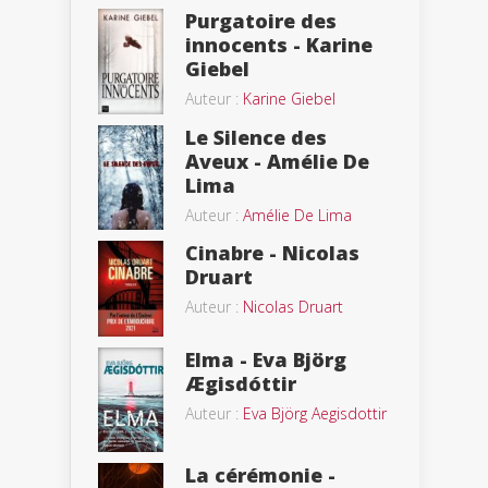
Purgatoire des
innocents - Karine
Giebel
Auteur :
Karine Giebel
Le Silence des
Aveux - Amélie De
Lima
Auteur :
Amélie De Lima
Cinabre - Nicolas
Druart
Auteur :
Nicolas Druart
Elma - Eva Björg
Ægisdóttir
Auteur :
Eva Björg Aegisdottir
La cérémonie -