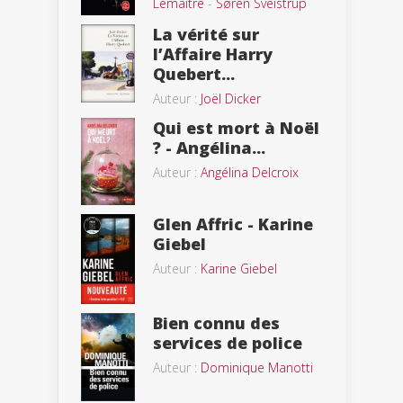
Lemaitre
-
Søren Sveistrup
La vérité sur
l’Affaire Harry
Quebert...
Auteur :
Joël Dicker
Qui est mort à Noël
? - Angélina...
Auteur :
Angélina Delcroix
Glen Affric - Karine
Giebel
Auteur :
Karine Giebel
Bien connu des
services de police
Auteur :
Dominique Manotti