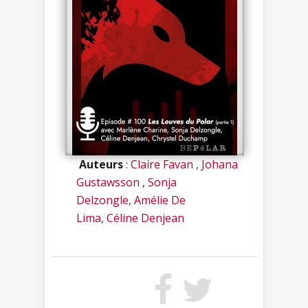
Auteurs
:
Claire Favan
,
Johana
Gustawsson
,
Sonja
Delzongle
,
Amélie De
Lima
,
Céline Denjean