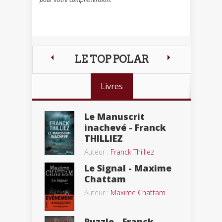
LE TOP POLAR
Livres
Le Manuscrit
inachevé - Franck
THILLIEZ
Auteur :
Franck Thilliez
Le Signal - Maxime
Chattam
Auteur :
Maxime Chattam
Puzzle - Franck