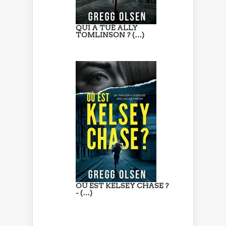
QUI A TUÉ ALLY
TOMLINSON ? (…)
OÙ EST KELSEY CHASE ?
- (…)