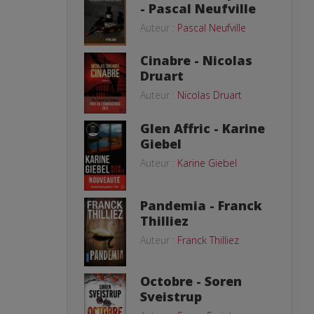
- Pascal Neufville
Auteur :
Pascal Neufville
Cinabre - Nicolas
Druart
Auteur :
Nicolas Druart
Glen Affric - Karine
Giebel
Auteur :
Karine Giebel
Pandemia - Franck
Thilliez
Auteur :
Franck Thilliez
Octobre - Soren
Sveistrup