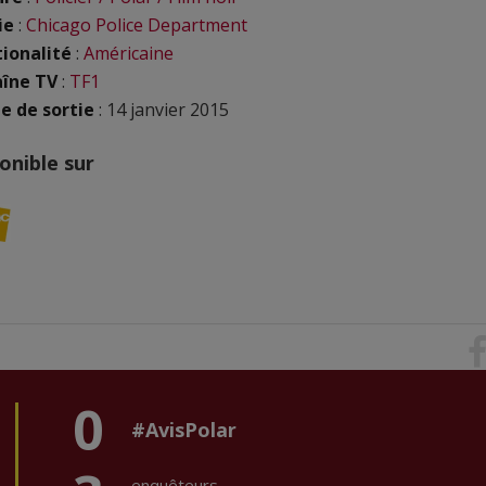
ie
:
Chicago Police Department
ionalité
:
Américaine
îne TV
:
TF1
e de sortie
: 14 janvier 2015
onible sur
0
#AvisPolar
enquêteurs