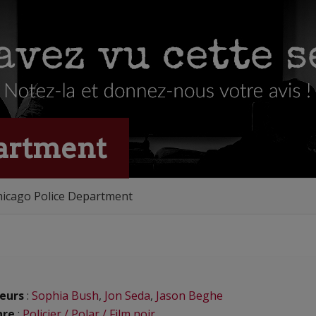
partment
hicago Police Department
eurs
:
Sophia Bush
,
Jon Seda
,
Jason Beghe
nre
:
Policier / Polar / Film noir