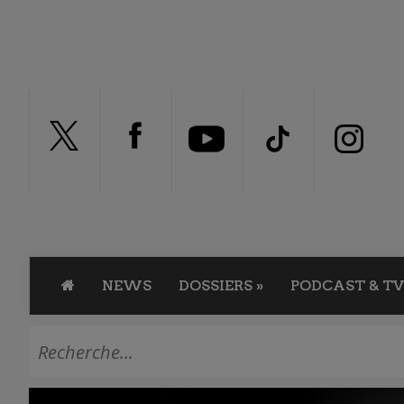
NEWS
DOSSIERS
»
PODCAST & TV