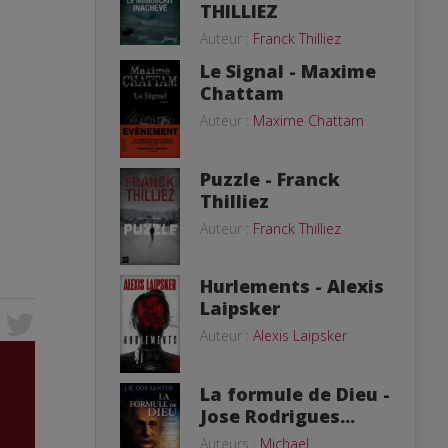
THILLIEZ
Auteur :
Franck Thilliez
Le Signal - Maxime
Chattam
Auteur :
Maxime Chattam
Puzzle - Franck
Thilliez
Auteur :
Franck Thilliez
Hurlements - Alexis
Laipsker
Auteur :
Alexis Laipsker
La formule de Dieu -
Jose Rodrigues...
Auteurs :
Michael