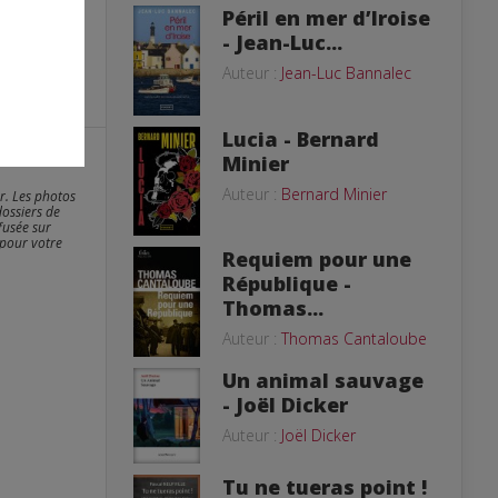
Péril en mer d’Iroise
- Jean-Luc...
Auteur :
Jean-Luc Bannalec
Lucia - Bernard
Minier
Auteur :
Bernard Minier
er. Les photos
dossiers de
fusée sur
 pour votre
Requiem pour une
République -
Thomas...
Auteur :
Thomas Cantaloube
Un animal sauvage
- Joël Dicker
Auteur :
Joël Dicker
Tu ne tueras point !