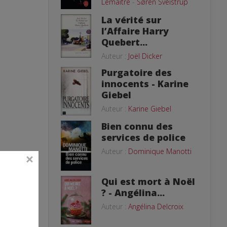
Lemaitre
-
Søren Sveistrup
La vérité sur
l’Affaire Harry
Quebert...
Auteur :
Joël Dicker
Purgatoire des
innocents - Karine
Giebel
Auteur :
Karine Giebel
Bien connu des
services de police
Auteur :
Dominique Manotti
Qui est mort à Noël
? - Angélina...
Auteur :
Angélina Delcroix