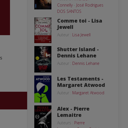
Connelly
-
José Rodrigues
DOS SANTOS
Comme toi - Lisa
Jewell
Auteur :
Lisa Jewell
Shutter Island -
Dennis Lehane
ts
Auteur :
Dennis Lehane
Les Testaments -
Margaret Atwood
Auteur :
Margaret Atwood
Alex - Pierre
Lemaitre
Auteurs :
Pierre