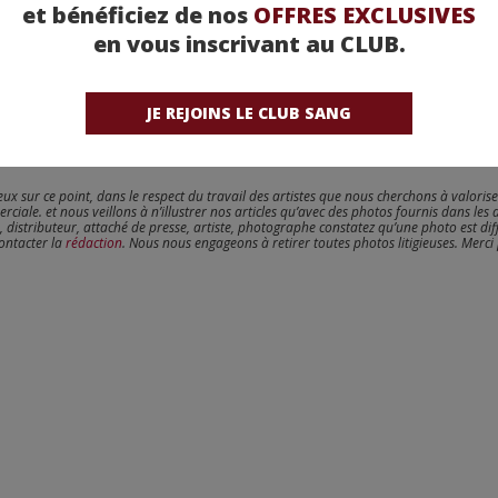
et bénéficiez de nos
OFFRES EXCLUSIVES
en vous inscrivant au CLUB.
JE REJOINS LE CLUB SANG
reux sur ce point, dans le respect du travail des artistes que nous cherchons à valoris
erciale. et nous veillons à n’illustrer nos articles qu’avec des photos fournis dans les 
, distributeur, attaché de presse, artiste, photographe constatez qu’une photo est dif
contacter la
rédaction
. Nous nous engageons à retirer toutes photos litigieuses. Merci