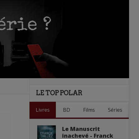
LE TOP POLAR
Livres
BD
Films
Séries
Le Manuscrit
inachevé - Franck