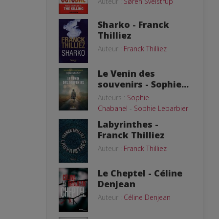
Auteur :
Søren Sveistrup
Sharko - Franck
Thilliez
Auteur :
Franck Thilliez
Le Venin des
souvenirs - Sophie...
Auteurs :
Sophie
Chabanel
-
Sophie Lebarbier
Labyrinthes -
Franck Thilliez
Auteur :
Franck Thilliez
Le Cheptel - Céline
Denjean
Auteur :
Céline Denjean