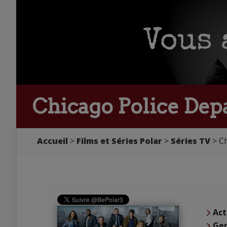
Chicago Police De
Accueil
Films et Séries Polar
Séries TV
C
Act
Ge