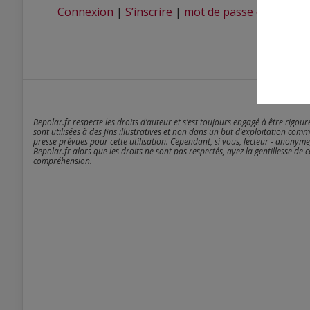
Connexion
|
S’inscrire
|
mot de passe oublié ?
Bepolar.fr respecte les droits d’auteur et s’est toujours engagé à être rigou
sont utilisées à des fins illustratives et non dans un but d’exploitation comm
presse prévues pour cette utilisation. Cependant, si vous, lecteur - anonyme
Bepolar.fr alors que les droits ne sont pas respectés, ayez la gentillesse de 
compréhension.