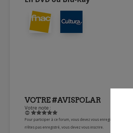
VOTRE #AVISPOLAR
Votre note :
Pour participer à ce forum, vous devez vous enregistrer au préalable. Merci d’indiquer ci-dessous l’identifiant personnel qui vous a été fourni. Si vous
n’êtes pas enregistré, vous devez vous inscrire.