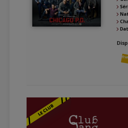
Sér
Nat
Cha
Dat
Disp