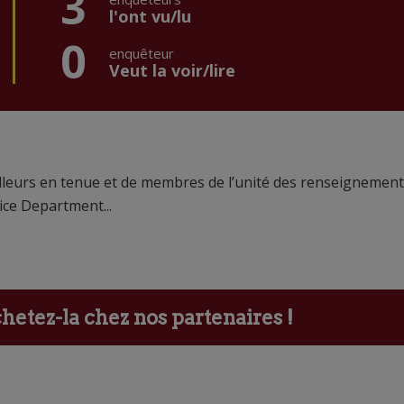
3
l'ont vu/lu
0
enquêteur
Veut la voir/lire
uilleurs en tenue et de membres de l’unité des renseignemen
lice Department...
etez-la chez nos partenaires !