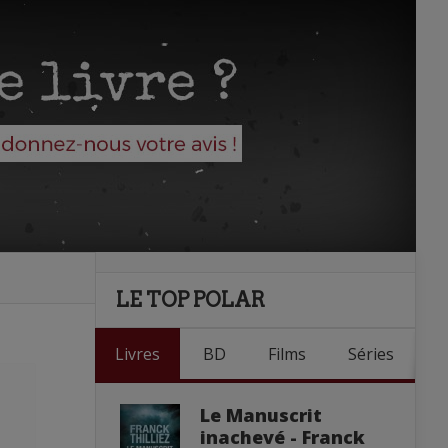
LE TOP POLAR
Livres
BD
Films
Séries
Le Manuscrit
inachevé - Franck