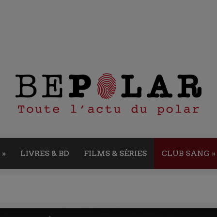
»
LIVRES & BD
FILMS & SÉRIES
CLUB SANG
»