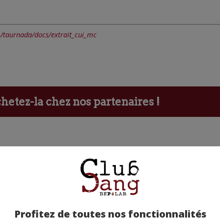
m/taurnada/docs/extrait_cui_mc
etez-la chez nos partenaires !
Profitez de toutes nos fonctionnalités
ants