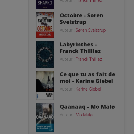
Auteur :
Franck Thilliez
Octobre - Soren
Sveistrup
Auteur :
Søren Sveistrup
Labyrinthes -
Franck Thilliez
Auteur :
Franck Thilliez
Ce que tu as fait de
moi - Karine Giebel
Auteur :
Karine Giebel
Qaanaaq - Mo Malø
Auteur :
Mo Malø