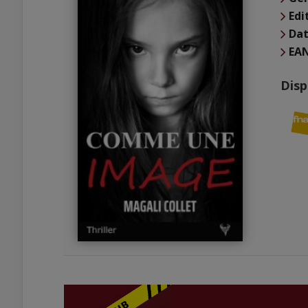
Edi
Dat
EA
Disp