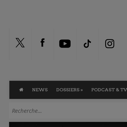
NEWS
DOSSIERS
»
PODCAST & TV