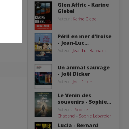
Glen Affric - Karine
Giebel
Auteur :
Karine Giebel
Péril en mer d’Iroise
- Jean-Luc...
Auteur :
Jean-Luc Bannalec
Un animal sauvage
- Joël Dicker
Auteur :
Joël Dicker
Le Venin des
souvenirs - Sophie...
Auteurs :
Sophie
Chabanel
-
Sophie Lebarbier
Lucia - Bernard