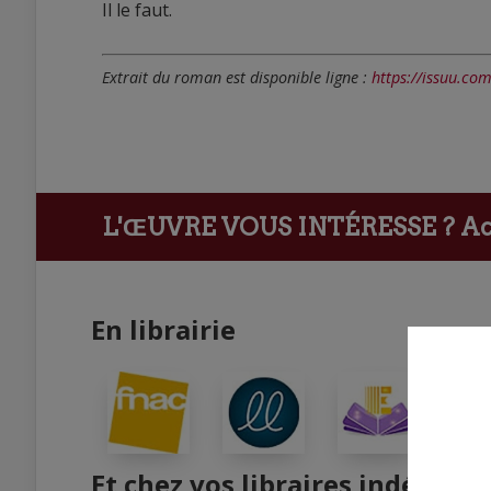
Il le faut.
Extrait du roman est disponible ligne :
https://issuu.co
L'ŒUVRE VOUS INTÉRESSE ?
Ach
En librairie
Et chez vos libraires indépend