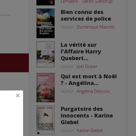
Lemaitre
-
Søren Sveistrup
Bien connu des
services de police
Auteur :
Dominique Manotti
La vérité sur
l’Affaire Harry
Quebert...
Auteur :
Joël Dicker
Qui est mort à Noël
? - Angélina...
Auteur :
Angélina Delcroix
Purgatoire des
innocents - Karine
Giebel
Auteur :
Karine Giebel