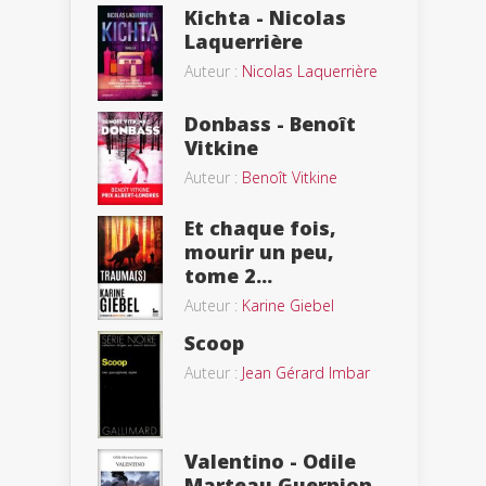
Kichta - Nicolas
Laquerrière
Auteur :
Nicolas Laquerrière
Donbass - Benoît
Vitkine
Auteur :
Benoît Vitkine
Et chaque fois,
mourir un peu,
tome 2...
Auteur :
Karine Giebel
Scoop
Auteur :
Jean Gérard Imbar
Valentino - Odile
Marteau Guernion