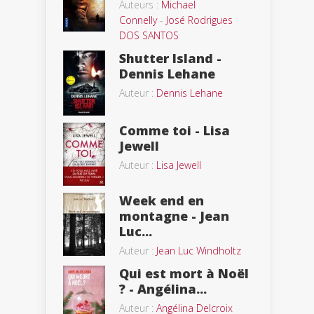
Auteurs :
Michael
Connelly
-
José Rodrigues
DOS SANTOS
Shutter Island -
Dennis Lehane
Auteur :
Dennis Lehane
Comme toi - Lisa
Jewell
Auteur :
Lisa Jewell
Week end en
montagne - Jean
Luc...
Auteur :
Jean Luc Windholtz
Qui est mort à Noël
? - Angélina...
Auteur :
Angélina Delcroix