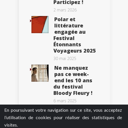
Participez !
2 mars 2026
Polar et
littérature
engagée au
Festival
Étonnants
Voyageurs 2025
30 mai 2025
Ne manquez
pas ce week-
end les 10 ans
du festival
Bloody Fleury !
6 mars 2025
En poursuivant votre navigation sur ce site, vous acceptez
l’utilisation de cookies pour réaliser des statistiques de
visites.
Tweets by BePolar