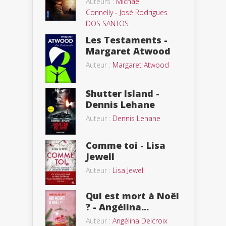
Auteurs :
Michael
Connelly
-
José Rodrigues
DOS SANTOS
Les Testaments -
Margaret Atwood
Auteur :
Margaret Atwood
Shutter Island -
Dennis Lehane
Auteur :
Dennis Lehane
Comme toi - Lisa
Jewell
Auteur :
Lisa Jewell
Qui est mort à Noël
? - Angélina...
Auteur :
Angélina Delcroix