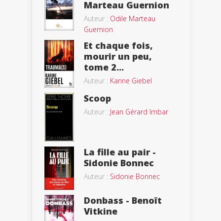
Marteau Guernion
Auteur :
Odile Marteau
Guernion
Et chaque fois,
mourir un peu,
tome 2...
Auteur :
Karine Giebel
Scoop
Auteur :
Jean Gérard Imbar
La fille au pair -
Sidonie Bonnec
Auteur :
Sidonie Bonnec
Donbass - Benoît
Vitkine