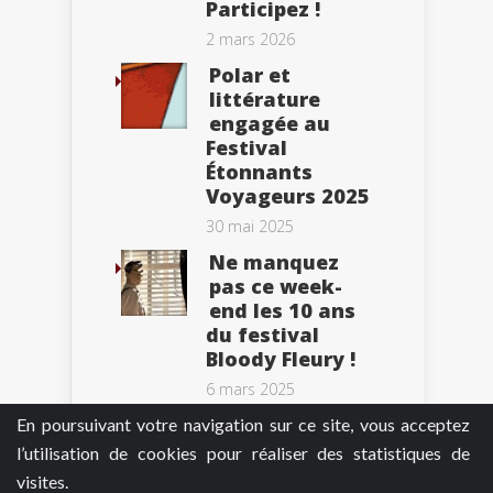
Participez !
2 mars 2026
Polar et
littérature
engagée au
Festival
Étonnants
Voyageurs 2025
30 mai 2025
Ne manquez
pas ce week-
end les 10 ans
du festival
Bloody Fleury !
6 mars 2025
En poursuivant votre navigation sur ce site, vous acceptez
l’utilisation de cookies pour réaliser des statistiques de
visites.