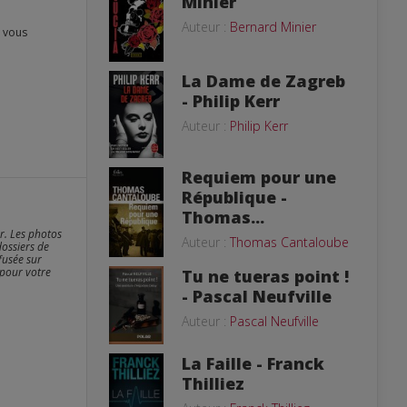
Minier
Auteur :
Bernard Minier
La Dame de Zagreb
- Philip Kerr
Auteur :
Philip Kerr
Requiem pour une
République -
Thomas...
er. Les photos
Auteur :
Thomas Cantaloube
dossiers de
fusée sur
 pour votre
Tu ne tueras point !
- Pascal Neufville
Auteur :
Pascal Neufville
La Faille - Franck
Thilliez