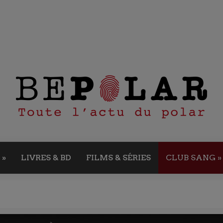
»
LIVRES & BD
FILMS & SÉRIES
CLUB SANG
»