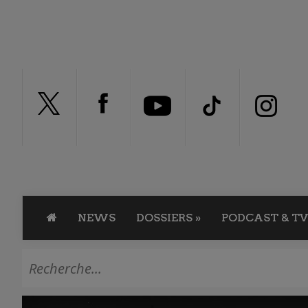
NEWS
DOSSIERS
»
PODCAST & TV