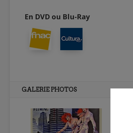
En DVD ou Blu-Ray
GALERIE PHOTOS