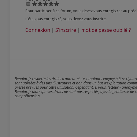
Pour participer à ce forum, vous devez vous enregistrer au préalable. Merci d’indiquer ci-dessous l’identifiant personnel qui vous a été fourni. Si vous
n’êtes pas enregistré, vous devez vous inscrire.
Connexion
|
S’inscrire
|
mot de passe oublié ?
Bepolar.fr respecte les droits d’auteur et s’est toujours engagé à être rigou
sont utilisées à des fins illustratives et non dans un but d’exploitation comm
presse prévues pour cette utilisation. Cependant, si vous, lecteur - anonyme
Bepolar.fr alors que les droits ne sont pas respectés, ayez la gentillesse de 
compréhension.