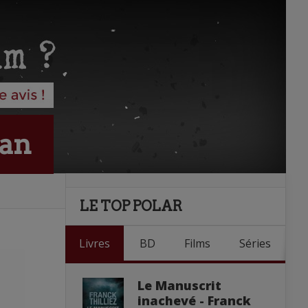
wan
LE TOP POLAR
Livres
BD
Films
Séries
Le Manuscrit
inachevé - Franck