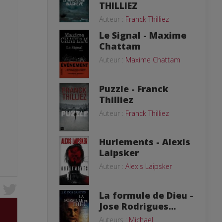
THILLIEZ
Auteur :
Franck Thilliez
Le Signal - Maxime
Chattam
Auteur :
Maxime Chattam
Puzzle - Franck
Thilliez
Auteur :
Franck Thilliez
Hurlements - Alexis
Laipsker
Auteur :
Alexis Laipsker
La formule de Dieu -
Jose Rodrigues...
Auteurs :
Michael