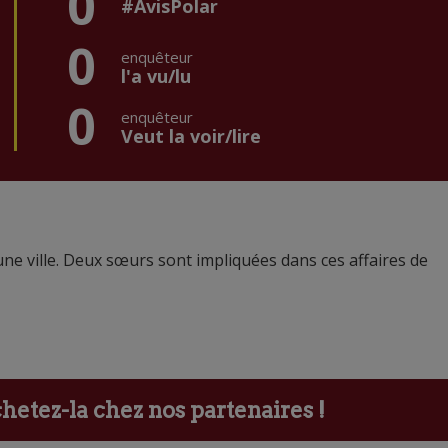
0
#AvisPolar
0
enquêteur
l'a vu/lu
0
enquêteur
Veut la voir/lire
une ville. Deux sœurs sont impliquées dans ces affaires de
etez-la chez nos partenaires !