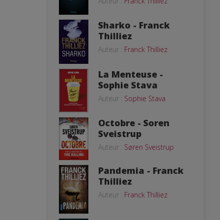
Auteur :
Franck Thilliez
Sharko - Franck
Thilliez
Auteur :
Franck Thilliez
La Menteuse -
Sophie Stava
Auteur :
Sophie Stava
Octobre - Soren
Sveistrup
Auteur :
Søren Sveistrup
Pandemia - Franck
Thilliez
Auteur :
Franck Thilliez