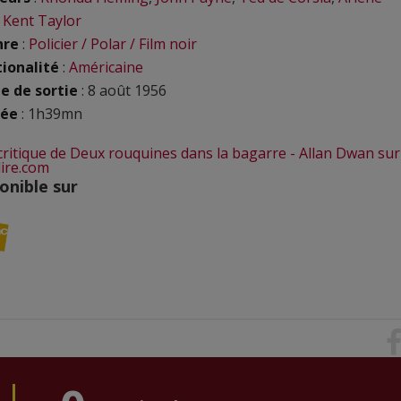
,
Kent Taylor
nre
:
Policier / Polar / Film noir
ionalité
:
Américaine
e de sortie
: 8 août 1956
rée
: 1h39mn
 critique de Deux rouquines dans la bagarre - Allan Dwan sur
lire.com
onible sur