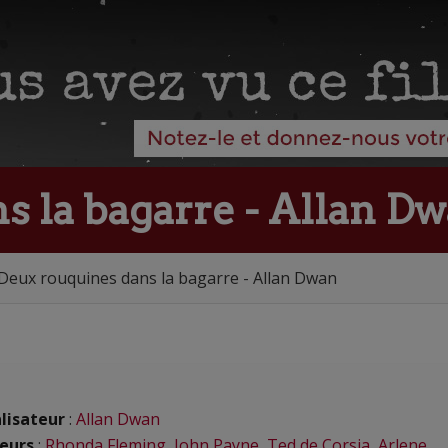
s la bagarre - Allan D
Deux rouquines dans la bagarre - Allan Dwan
lisateur
:
Allan Dwan
eurs
:
Rhonda Fleming
,
John Payne
,
Ted de Corsia
,
Arlene