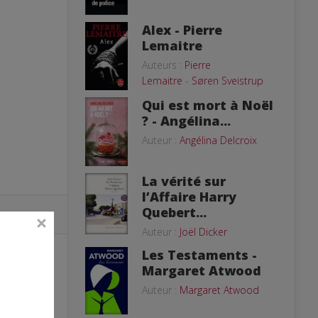
Alex - Pierre
Lemaitre
Auteurs :
Pierre
Lemaitre
-
Søren Sveistrup
Qui est mort à Noël
? - Angélina...
Auteur :
Angélina Delcroix
La vérité sur
l’Affaire Harry
Quebert...
Auteur :
Joël Dicker
Les Testaments -
Margaret Atwood
Auteur :
Margaret Atwood