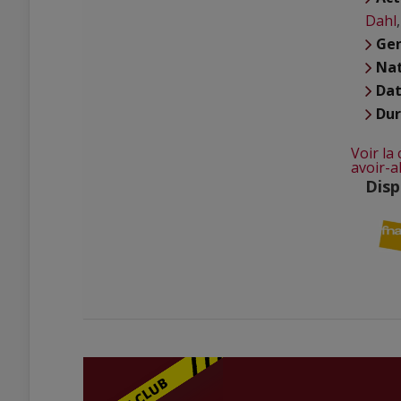
Dahl
Ge
Nat
Dat
Du
Voir la
avoir-a
Disp