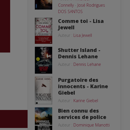
Connelly
-
José Rodrigues
DOS SANTOS
Comme toi - Lisa
Jewell
Auteur :
Lisa Jewell
Shutter Island -
Dennis Lehane
Auteur :
Dennis Lehane
Purgatoire des
innocents - Karine
Giebel
Auteur :
Karine Giebel
Bien connu des
services de police
Auteur :
Dominique Manotti