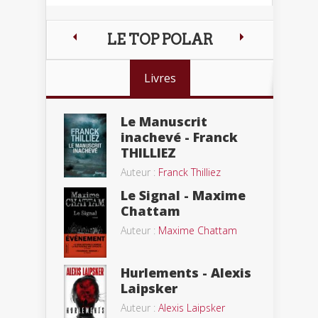
LE TOP POLAR
Livres
Le Manuscrit
inachevé - Franck
THILLIEZ
Auteur :
Franck Thilliez
Le Signal - Maxime
Chattam
Auteur :
Maxime Chattam
Hurlements - Alexis
Laipsker
Auteur :
Alexis Laipsker