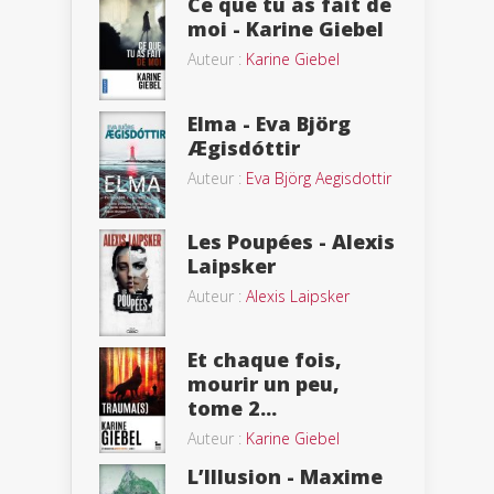
Ce que tu as fait de
moi - Karine Giebel
Auteur :
Karine Giebel
Elma - Eva Björg
Ægisdóttir
Auteur :
Eva Björg Aegisdottir
Les Poupées - Alexis
Laipsker
Auteur :
Alexis Laipsker
Et chaque fois,
mourir un peu,
tome 2...
Auteur :
Karine Giebel
L’Illusion - Maxime