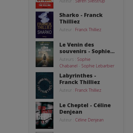
Auteur :
Søren Sveistrup
Sharko - Franck
Thilliez
Auteur :
Franck Thilliez
Le Venin des
souvenirs - Sophie...
Auteurs :
Sophie
Chabanel
-
Sophie Lebarbier
Labyrinthes -
Franck Thilliez
Auteur :
Franck Thilliez
Le Cheptel - Céline
Denjean
Auteur :
Céline Denjean