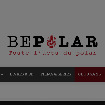
»
LIVRES & BD
FILMS & SÉRIES
CLUB SANG
»