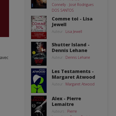
Connelly
-
José Rodrigues
DOS SANTOS
Comme toi - Lisa
Jewell
Auteur :
Lisa Jewell
Shutter Island -
Dennis Lehane
 avec
Auteur :
Dennis Lehane
Les Testaments -
Margaret Atwood
Auteur :
Margaret Atwood
Alex - Pierre
Lemaitre
Auteurs :
Pierre