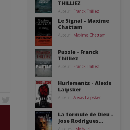
THILLIEZ
Auteur :
Franck Thilliez
Le Signal - Maxime
Chattam
Auteur :
Maxime Chattam
Puzzle - Franck
Thilliez
Auteur :
Franck Thilliez
Hurlements - Alexis
Laipsker
Auteur :
Alexis Laipsker
La formule de Dieu -
Jose Rodrigues...
Auteurs :
Michael