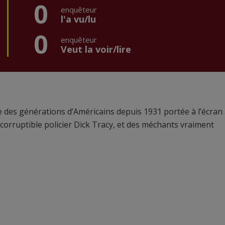
0
enquêteur
l'a vu/lu
0
enquêteur
Veut la voir/lire
e des générations d’Américains depuis 1931 portée à l’écran
corruptible policier Dick Tracy, et des méchants vraiment