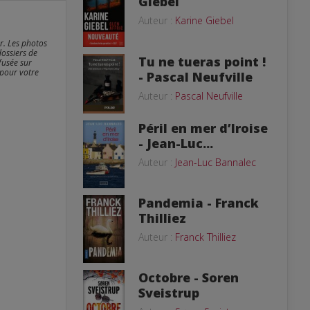
Giebel
Auteur :
Karine Giebel
er. Les photos
dossiers de
Tu ne tueras point !
fusée sur
 pour votre
- Pascal Neufville
Auteur :
Pascal Neufville
Péril en mer d’Iroise
- Jean-Luc...
Auteur :
Jean-Luc Bannalec
Pandemia - Franck
Thilliez
Auteur :
Franck Thilliez
Octobre - Soren
Sveistrup