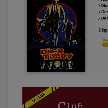
Dis
Ge
Dat
Disp