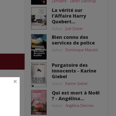
Lemaitre
-
Søren Sveistrup
La vérité sur
l’Affaire Harry
Quebert...
Auteur :
Joël Dicker
Bien connu des
services de police
Auteur :
Dominique Manotti
Purgatoire des
innocents - Karine
Giebel
Auteur :
Karine Giebel
Qui est mort à Noël
? - Angélina...
Auteur :
Angélina Delcroix