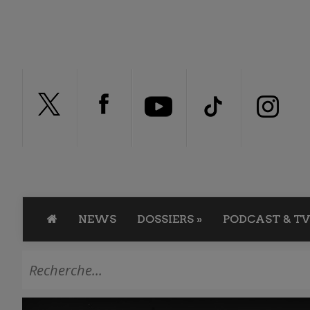
NEWS
DOSSIERS
»
PODCAST & TV