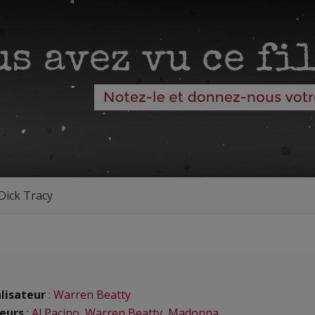
Dick Tracy
lisateur
:
Warren Beatty
eurs
:
Al Pacino
,
Warren Beatty
,
Madonna