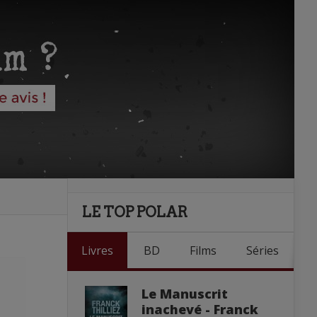
LE TOP POLAR
Livres
BD
Films
Séries
Le Manuscrit
inachevé - Franck