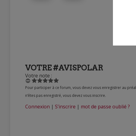
VOTRE #AVISPOLAR
Votre note :
Pour participer à ce forum, vous devez vous enregistrer au préalable. Merci d’indiquer ci-dessous l’identifiant personnel qui vous a été fourni. Si vous
n’êtes pas enregistré, vous devez vous inscrire.
Connexion
|
S’inscrire
|
mot de passe oublié ?