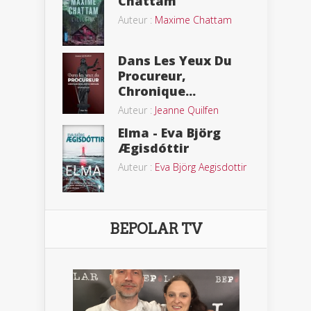
Chattam
Auteur :
Maxime Chattam
Dans Les Yeux Du
Procureur,
Chronique...
Auteur :
Jeanne Quilfen
Elma - Eva Björg
Ægisdóttir
Auteur :
Eva Björg Aegisdottir
BEPOLAR TV