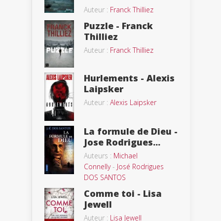
Auteur :
Franck Thilliez
Puzzle - Franck
Thilliez
Auteur :
Franck Thilliez
Hurlements - Alexis
Laipsker
Auteur :
Alexis Laipsker
La formule de Dieu -
Jose Rodrigues...
Auteurs :
Michael
Connelly
-
José Rodrigues
DOS SANTOS
Comme toi - Lisa
Jewell
Auteur :
Lisa Jewell