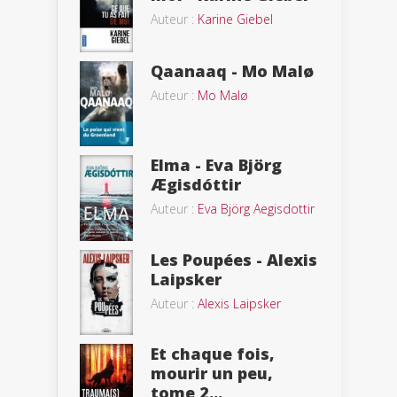
Auteur :
Karine Giebel
Qaanaaq - Mo Malø
Auteur :
Mo Malø
Elma - Eva Björg
Ægisdóttir
Auteur :
Eva Björg Aegisdottir
Les Poupées - Alexis
Laipsker
Auteur :
Alexis Laipsker
Et chaque fois,
mourir un peu,
tome 2...