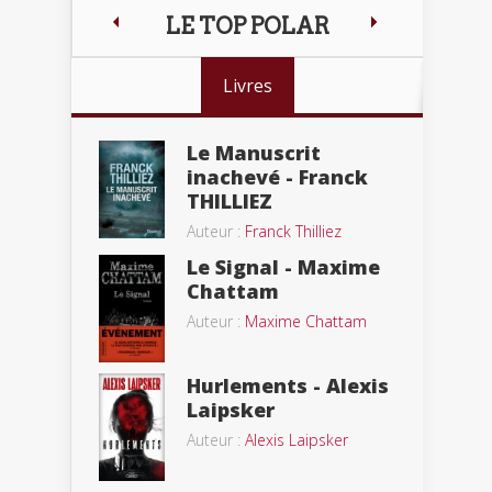
LE TOP POLAR
Livres
Le Manuscrit
inachevé - Franck
THILLIEZ
Auteur :
Franck Thilliez
Le Signal - Maxime
Chattam
Auteur :
Maxime Chattam
Hurlements - Alexis
Laipsker
Auteur :
Alexis Laipsker