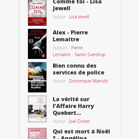
Comme toi - Lisa
Jewell
Auteur :
Lisa Jewell
Alex - Pierre
Lemaitre
Auteurs :
Pierre
Lemaitre
-
Søren Sveistrup
Bien connu des
services de police
Auteur :
Dominique Manotti
La vérité sur
l’Affaire Harry
Quebert...
Auteur :
Joël Dicker
Qui est mort à Noël
? - Angélina...