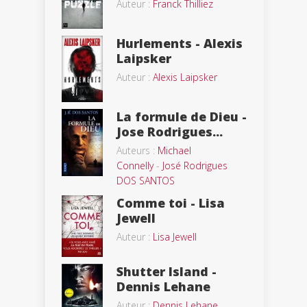
Auteur :
Franck Thilliez
Hurlements - Alexis
Laipsker
Auteur :
Alexis Laipsker
La formule de Dieu -
Jose Rodrigues...
Auteurs :
Michael
Connelly
-
José Rodrigues
DOS SANTOS
Comme toi - Lisa
Jewell
Auteur :
Lisa Jewell
Shutter Island -
Dennis Lehane
Auteur :
Dennis Lehane