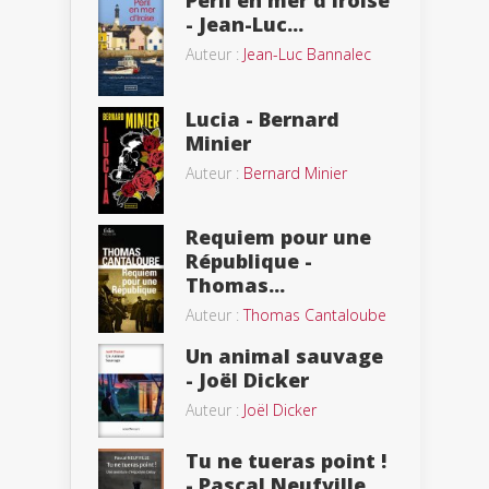
Péril en mer d’Iroise
- Jean-Luc...
Auteur :
Jean-Luc Bannalec
Lucia - Bernard
Minier
Auteur :
Bernard Minier
Requiem pour une
République -
Thomas...
Auteur :
Thomas Cantaloube
Un animal sauvage
- Joël Dicker
Auteur :
Joël Dicker
Tu ne tueras point !
- Pascal Neufville