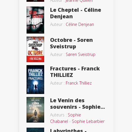
Auteur :
Jeanne Quilfen
Le Cheptel - Céline
Denjean
Auteur :
Céline Denjean
Octobre - Soren
Sveistrup
Auteur :
Søren Sveistrup
Fractures - Franck
THILLIEZ
Auteur :
Franck Thilliez
Le Venin des
souvenirs - Sophie...
Auteurs :
Sophie
Chabanel
-
Sophie Lebarbier
Labyrinthes -