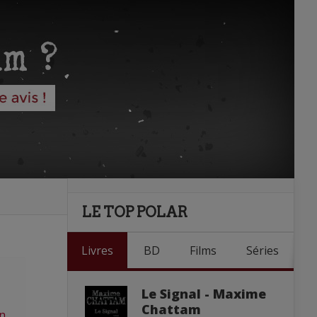
LE TOP POLAR
Livres
BD
Films
Séries
Le Signal - Maxime
Chattam
n