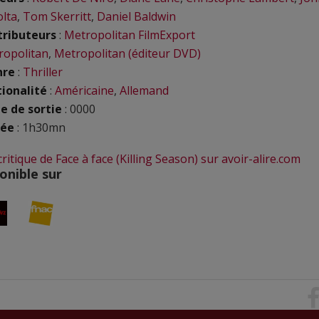
lta
,
Tom Skerritt
,
Daniel Baldwin
tributeurs
:
Metropolitan FilmExport
ropolitan
,
Metropolitan (éditeur DVD)
nre
:
Thriller
ionalité
:
Américaine
,
Allemand
e de sortie
: 0000
rée
: 1h30mn
 critique de Face à face (Killing Season) sur avoir-alire.com
onible sur