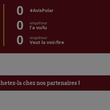
0
#AvisPolar
0
enquêteur
l'a vu/lu
0
enquêteur
Veut la voir/lire
etez-la chez nos partenaires !