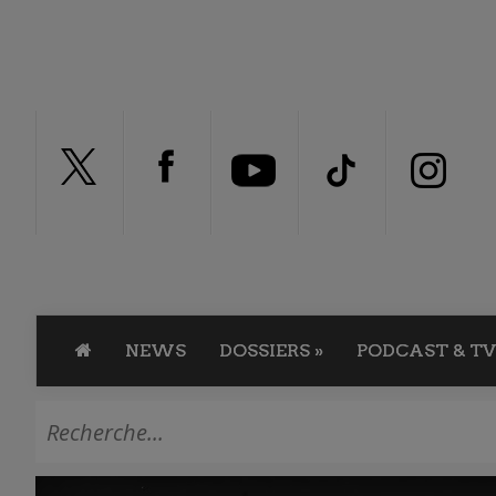
NEWS
DOSSIERS
»
PODCAST & TV