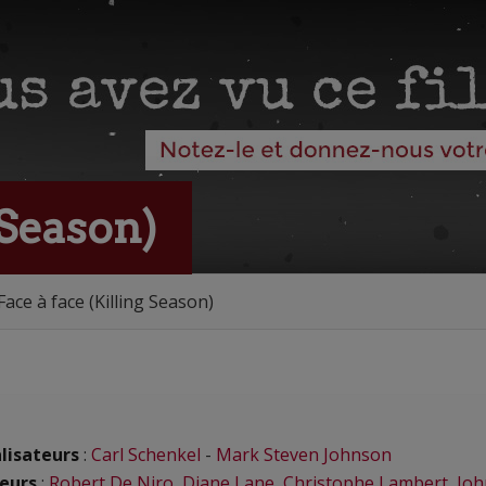
 Season)
Face à face (Killing Season)
lisateurs
:
Carl Schenkel
-
Mark Steven Johnson
eurs
:
Robert De Niro
,
Diane Lane
,
Christophe Lambert
,
Joh