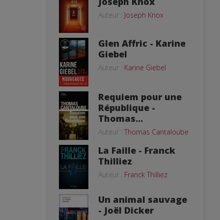
Joseph Knox
Auteur :
Joseph Knox
Glen Affric - Karine
Giebel
Auteur :
Karine Giebel
Requiem pour une
République -
Thomas...
Auteur :
Thomas Cantaloube
La Faille - Franck
Thilliez
Auteur :
Franck Thilliez
Un animal sauvage
- Joël Dicker