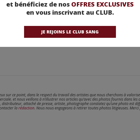
et bénéficiez de nos
OFFRES EXCLUSIVES
en vous inscrivant au CLUB.
JE REJOINS LE CLUB SANG
reux sur ce point, dans le respect du travail des artistes que nous cherchons à valoris
erciale. et nous veillons à n’illustrer nos articles qu’avec des photos fournis dans les 
, distributeur, attaché de presse, artiste, photographe constatez qu’une photo est dif
contacter la
rédaction
. Nous nous engageons à retirer toutes photos litigieuses. Merci