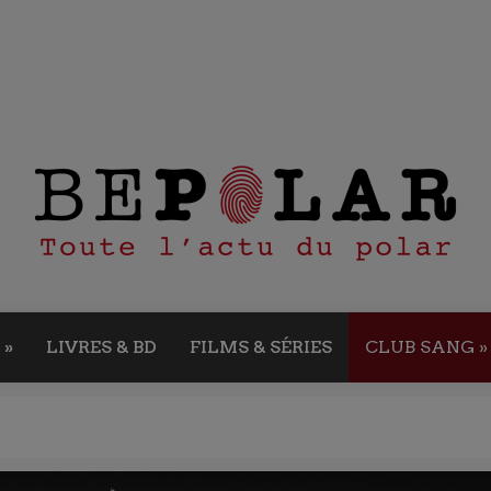
»
LIVRES & BD
FILMS & SÉRIES
CLUB SANG
»