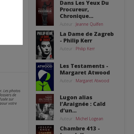
Dans Les Yeux Du
Procureur,
Chronique...
Auteur :
Jeanne Quilfen
La Dame de Zagreb
- Philip Kerr
Auteur :
Philip Kerr
Les Testaments -
Margaret Atwood
Auteur :
Margaret Atwood
er. Les photos
dossiers de
Lugon alias
fusée sur
l’Araignée : Caïd
 pour votre
d’un...
Auteur :
Michel Logean
Chambre 413 -