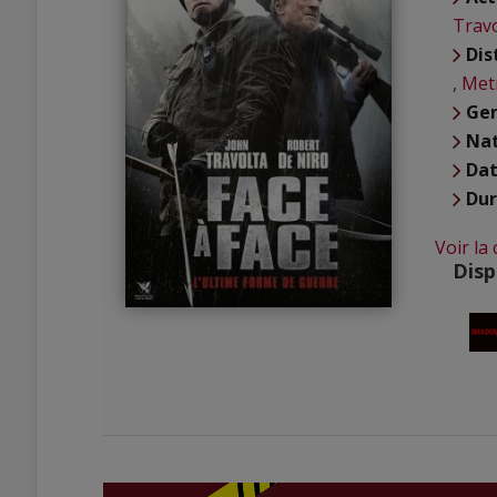
Travo
Dis
,
Met
Ge
Nat
Dat
Du
Voir la
Disp