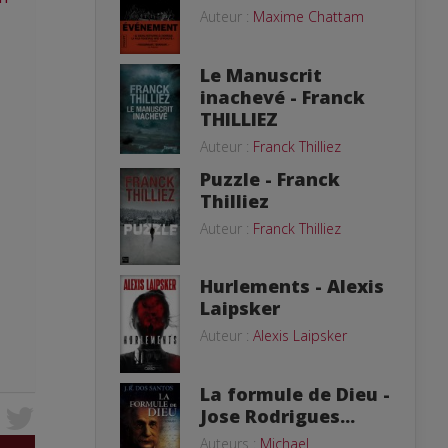
Auteur :
Maxime Chattam
Le Manuscrit
inachevé - Franck
THILLIEZ
Auteur :
Franck Thilliez
Puzzle - Franck
Thilliez
Auteur :
Franck Thilliez
Hurlements - Alexis
Laipsker
Auteur :
Alexis Laipsker
La formule de Dieu -
Jose Rodrigues...
Auteurs :
Michael