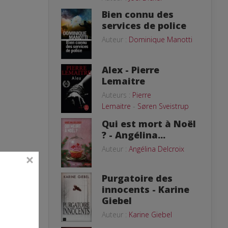
Bien connu des
services de police
Auteur :
Dominique Manotti
Alex - Pierre
Lemaitre
Auteurs :
Pierre
Lemaitre
-
Søren Sveistrup
Qui est mort à Noël
? - Angélina...
Auteur :
Angélina Delcroix
Purgatoire des
innocents - Karine
Giebel
Auteur :
Karine Giebel