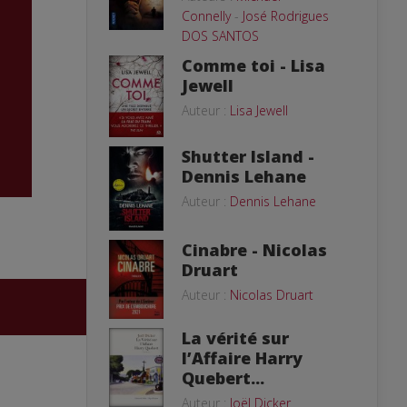
Connelly
-
José Rodrigues
DOS SANTOS
Comme toi - Lisa
Jewell
Auteur :
Lisa Jewell
Shutter Island -
Dennis Lehane
Auteur :
Dennis Lehane
Cinabre - Nicolas
Druart
Auteur :
Nicolas Druart
La vérité sur
l’Affaire Harry
Quebert...
Auteur :
Joël Dicker