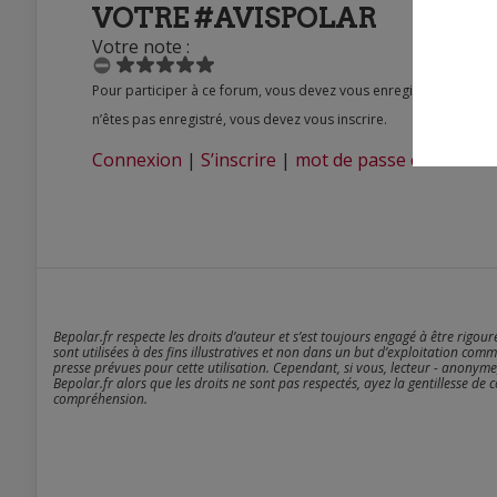
VOTRE #AVISPOLAR
Votre note :
Pour participer à ce forum, vous devez vous enregistrer au préalable. Merci d’indiquer ci-dessous l’identifiant personnel qui vous a été fourni. Si vous
n’êtes pas enregistré, vous devez vous inscrire.
Connexion
|
S’inscrire
|
mot de passe oublié ?
Bepolar.fr respecte les droits d’auteur et s’est toujours engagé à être rigou
sont utilisées à des fins illustratives et non dans un but d’exploitation comm
presse prévues pour cette utilisation. Cependant, si vous, lecteur - anonyme
Bepolar.fr alors que les droits ne sont pas respectés, ayez la gentillesse de 
compréhension.