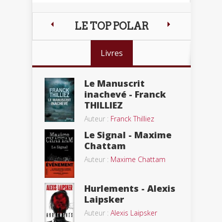
LE TOP POLAR
Livres
Le Manuscrit
inachevé - Franck
THILLIEZ
Auteur :
Franck Thilliez
Le Signal - Maxime
Chattam
Auteur :
Maxime Chattam
Hurlements - Alexis
Laipsker
Auteur :
Alexis Laipsker