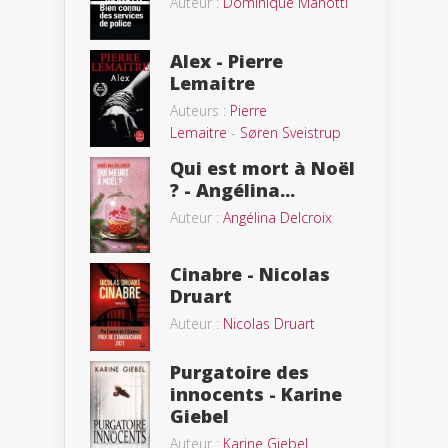
Auteur :
Dominique Manotti
Alex - Pierre
Lemaitre
Auteurs :
Pierre
Lemaitre
-
Søren Sveistrup
Qui est mort à Noël
? - Angélina...
Auteur :
Angélina Delcroix
Cinabre - Nicolas
Druart
Auteur :
Nicolas Druart
Purgatoire des
innocents - Karine
Giebel
Auteur :
Karine Giebel