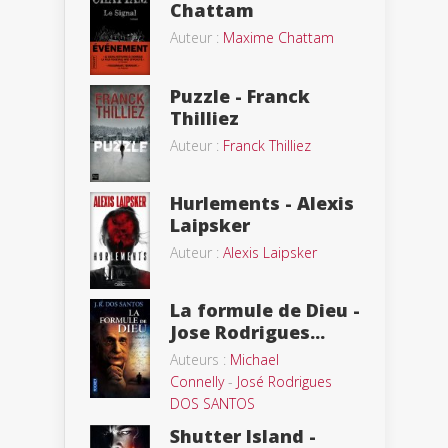
Chattam
Auteur :
Maxime Chattam
Puzzle - Franck
Thilliez
Auteur :
Franck Thilliez
Hurlements - Alexis
Laipsker
Auteur :
Alexis Laipsker
La formule de Dieu -
Jose Rodrigues...
Auteurs :
Michael
Connelly
-
José Rodrigues
DOS SANTOS
Shutter Island -