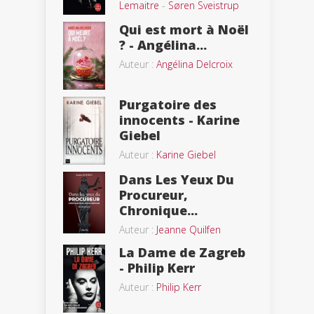
Lemaitre
-
Søren Sveistrup
Qui est mort à Noël
? - Angélina...
Auteur :
Angélina Delcroix
Purgatoire des
innocents - Karine
Giebel
Auteur :
Karine Giebel
Dans Les Yeux Du
Procureur,
Chronique...
Auteur :
Jeanne Quilfen
La Dame de Zagreb
- Philip Kerr
Auteur :
Philip Kerr