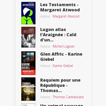
Les Testaments -
Margaret Atwood
Auteur :
Margaret Atwood
Lugon alias
l’Araignée : Caïd
d’un...
Auteur :
Michel Logean
Glen Affric - Karine
Giebel
Auteur :
Karine Giebel
Requiem pour une
République -
Thomas...
Auteur :
Thomas Cantaloube
Un animal sauvage