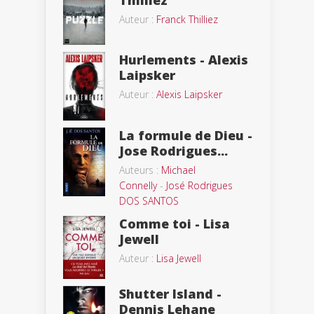
Thilliez
Auteur :
Franck Thilliez
Hurlements - Alexis
Laipsker
Auteur :
Alexis Laipsker
La formule de Dieu -
Jose Rodrigues...
Auteurs :
Michael
Connelly
-
José Rodrigues
DOS SANTOS
Comme toi - Lisa
Jewell
Auteur :
Lisa Jewell
Shutter Island -
Dennis Lehane