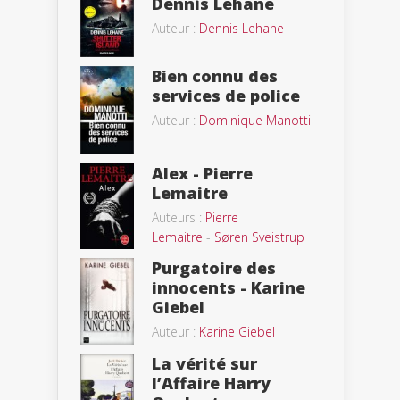
Dennis Lehane
Auteur :
Dennis Lehane
Bien connu des
services de police
Auteur :
Dominique Manotti
Alex - Pierre
Lemaitre
Auteurs :
Pierre
Lemaitre
-
Søren Sveistrup
Purgatoire des
innocents - Karine
Giebel
Auteur :
Karine Giebel
La vérité sur
l’Affaire Harry