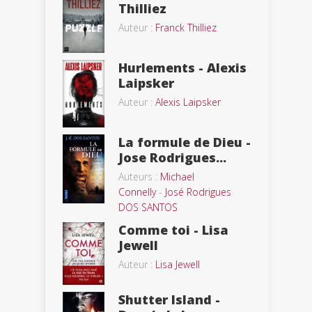
Thilliez
Auteur :
Franck Thilliez
Hurlements - Alexis
Laipsker
Auteur :
Alexis Laipsker
La formule de Dieu -
Jose Rodrigues...
Auteurs :
Michael
Connelly
-
José Rodrigues
DOS SANTOS
Comme toi - Lisa
Jewell
Auteur :
Lisa Jewell
Shutter Island -