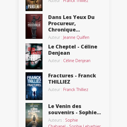
Auteur :
Franck Thilliez
Dans Les Yeux Du
Procureur,
Chronique...
Auteur :
Jeanne Quilfen
Le Cheptel - Céline
Denjean
Auteur :
Céline Denjean
Fractures - Franck
THILLIEZ
Auteur :
Franck Thilliez
Le Venin des
souvenirs - Sophie...
Auteurs :
Sophie
Chabanel
-
Sophie Lebarbier