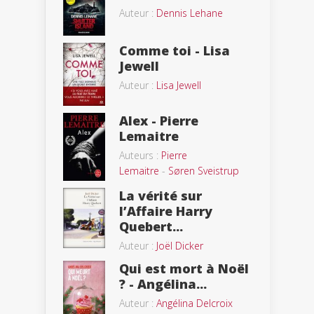
Auteur :
Dennis Lehane
Comme toi - Lisa
Jewell
Auteur :
Lisa Jewell
Alex - Pierre
Lemaitre
Auteurs :
Pierre
Lemaitre
-
Søren Sveistrup
La vérité sur
l’Affaire Harry
Quebert...
Auteur :
Joël Dicker
Qui est mort à Noël
? - Angélina...
Auteur :
Angélina Delcroix