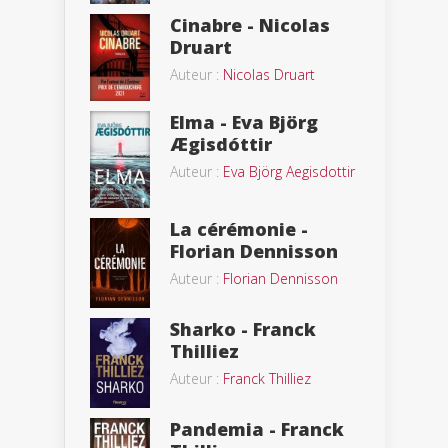
Cinabre - Nicolas
Druart
Auteur :
Nicolas Druart
Elma - Eva Björg
Ægisdóttir
Auteur :
Eva Björg Aegisdottir
La cérémonie -
Florian Dennisson
Auteur :
Florian Dennisson
Sharko - Franck
Thilliez
Auteur :
Franck Thilliez
Pandemia - Franck