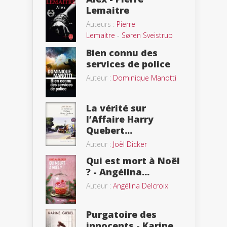
Lemaitre
Auteurs :
Pierre
Lemaitre
-
Søren Sveistrup
Bien connu des
services de police
Auteur :
Dominique Manotti
La vérité sur
l’Affaire Harry
Quebert...
Auteur :
Joël Dicker
Qui est mort à Noël
? - Angélina...
Auteur :
Angélina Delcroix
Purgatoire des
innocents - Karine