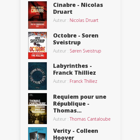
Cinabre - Nicolas
Druart
Auteur :
Nicolas Druart
Octobre - Soren
Sveistrup
Auteur :
Søren Sveistrup
Labyrinthes -
Franck Thilliez
Auteur :
Franck Thilliez
Requiem pour une
République -
Thomas...
Auteur :
Thomas Cantaloube
Verity - Colleen
Hoover