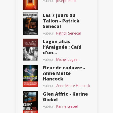
Auteur :
Joseph Knox
Les 7 jours du
Talion - Patrick
Senecal
Auteur :
Patrick Senécal
Lugon alias
l’Araignée : Caïd
d’un...
Auteur :
Michel Logean
Fleur de cadavre -
Anne Mette
Hancock
Auteur :
Anne Mette Hancock
Glen Affric - Karine
Giebel
Auteur :
Karine Giebel