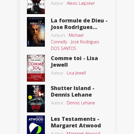
Auteur :
Alexis Laipsker
La formule de Dieu -
Jose Rodrigues...
Auteurs :
Michael
Connelly
-
José Rodrigues
DOS SANTOS
Comme toi - Lisa
Jewell
Auteur :
Lisa Jewell
Shutter Island -
Dennis Lehane
Auteur :
Dennis Lehane
Les Testaments -
Margaret Atwood
Auteur :
Margaret Atwood