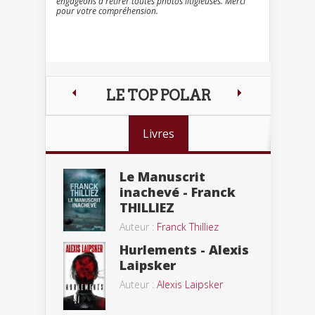
engageons à retirer toutes photos litigieuses. Merci
pour votre compréhension.
LE TOP POLAR
Livres
Le Manuscrit
inachevé - Franck
THILLIEZ
Auteur :
Franck Thilliez
Hurlements - Alexis
Laipsker
Auteur :
Alexis Laipsker