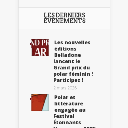
LES DERNIERS
ÉVÈNEMENTS
Les nouvelles
éditions
Belladone
lancent le
Grand prix du
polar féminin !
Participez !
2 mars 2026
Polar et
littérature
engagée au
Festival
Étonnants