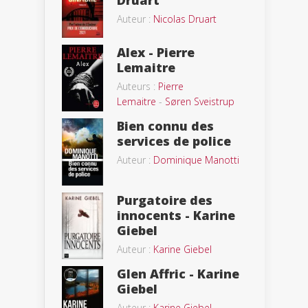
Druart
Auteur :
Nicolas Druart
Alex - Pierre
Lemaitre
Auteurs :
Pierre
Lemaitre
-
Søren Sveistrup
Bien connu des
services de police
Auteur :
Dominique Manotti
Purgatoire des
innocents - Karine
Giebel
Auteur :
Karine Giebel
Glen Affric - Karine
Giebel
Auteur :
Karine Giebel