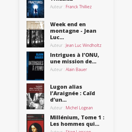
Auteur :
Franck Thilliez
Week end en
montagne - Jean
Luc...
Auteur :
Jean Luc Windholtz
Intrigues à l’ONU,
une mission de...
Auteur :
Alain Bauer
Lugon alias
l’Araignée : Caïd
d’un...
Auteur :
Michel Logean
Millénium, Tome 1 :
Les hommes qui...
Auteur :
Stieg Larsson