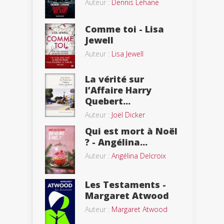
Auteur :
Dennis Lehane
Comme toi - Lisa
Jewell
Auteur :
Lisa Jewell
La vérité sur
l’Affaire Harry
Quebert...
Auteur :
Joël Dicker
Qui est mort à Noël
? - Angélina...
Auteur :
Angélina Delcroix
Les Testaments -
Margaret Atwood
Auteur :
Margaret Atwood