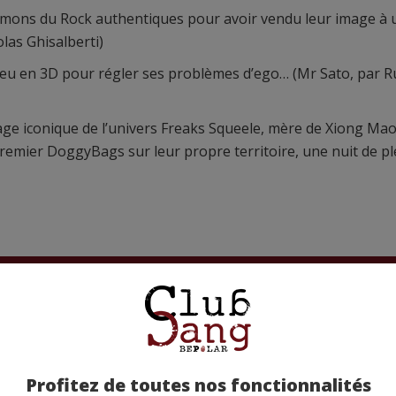
mons du Rock authentiques pour avoir vendu leur image à 
olas Ghisalberti)
eu en 3D pour régler ses problèmes d’ego… (Mr Sato, par R
ge iconique de l’univers Freaks Squeele, mère de Xiong Mao
remier DoggyBags sur leur propre territoire, une nuit de pl
etez-la chez nos partenaires !
Profitez de toutes nos fonctionnalités