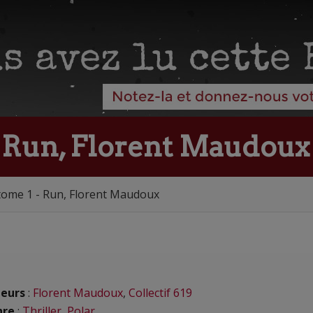
- Run, Florent Maudoux
tome 1 - Run, Florent Maudoux
eurs
:
Florent Maudoux
,
Collectif 619
nre
:
Thriller
,
Polar