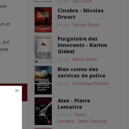
Auteur :
Joël Dicker
une
Cinabre - Nicolas
Druart
un et
Auteur :
Nicolas Druart
Purgatoire des
, qui
innocents - Karine
eine
Giebel
Auteur :
Karine Giebel
Bien connu des
services de police
Auteur :
Dominique Manotti
Alex - Pierre
Lemaitre
Auteurs :
Pierre
Lemaitre
-
Søren Sveistrup