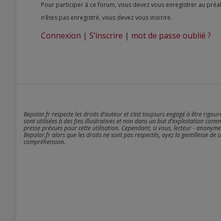
Pour participer à ce forum, vous devez vous enregistrer au préalable. Merci d’indiquer ci-dessous l’identifiant personnel qui vous a été fourni. Si vous
n’êtes pas enregistré, vous devez vous inscrire.
Connexion
|
S’inscrire
|
mot de passe oublié ?
Bepolar.fr respecte les droits d’auteur et s’est toujours engagé à être rigou
sont utilisées à des fins illustratives et non dans un but d’exploitation comm
presse prévues pour cette utilisation. Cependant, si vous, lecteur - anonyme
Bepolar.fr alors que les droits ne sont pas respectés, ayez la gentillesse de 
compréhension.