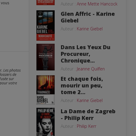
Auteur :
Anne Mette Hancock
Glen Affric - Karine
Giebel
Auteur :
Karine Giebel
Dans Les Yeux Du
Procureur,
Chronique...
Auteur :
Jeanne Quilfen
er. Les photos
dossiers de
Et chaque fois,
fusée sur
 pour votre
mourir un peu,
tome 2...
Auteur :
Karine Giebel
La Dame de Zagreb
- Philip Kerr
Auteur :
Philip Kerr