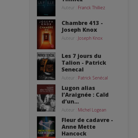
Auteur :
Franck Thilliez
Chambre 413 -
Joseph Knox
Auteur :
Joseph Knox
Les 7 jours du
Talion - Patrick
Senecal
Auteur :
Patrick Senécal
Lugon alias
l’Araignée : Caïd
d’un...
Auteur :
Michel Logean
Fleur de cadavre -
Anne Mette
Hancock