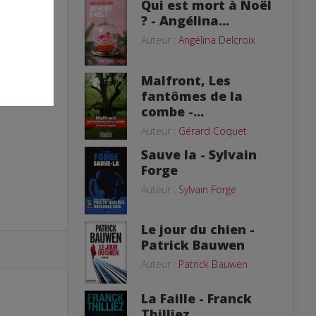
Qui est mort à Noël
? - Angélina...
Auteur :
Angélina Delcroix
Malfront, Les
fantômes de la
combe -...
Auteur :
Gérard Coquet
Sauve la - Sylvain
Forge
Auteur :
Sylvain Forge
Le jour du chien -
Patrick Bauwen
Auteur :
Patrick Bauwen
La Faille - Franck
Thilliez