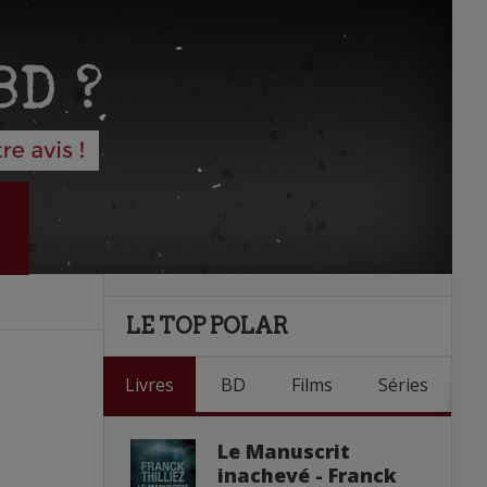
LE TOP POLAR
Livres
BD
Films
Séries
Le Manuscrit
inachevé - Franck