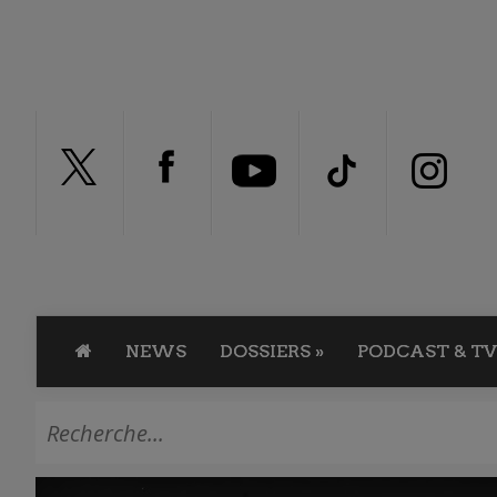
NEWS
DOSSIERS
»
PODCAST & TV