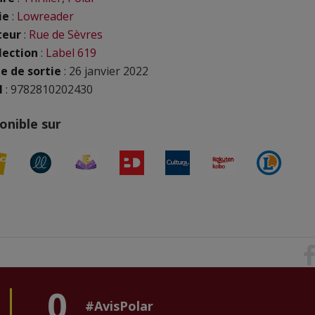
ie
:
Lowreader
teur
:
Rue de Sèvres
lection
:
Label 619
e de sortie
: 26 janvier 2022
N
: 9782810202430
onible sur
0
#AvisPolar