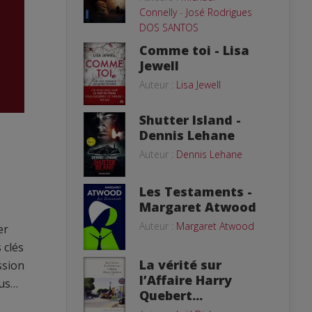
Connelly
-
José Rodrigues
DOS SANTOS
Comme toi - Lisa
Jewell
Auteur :
Lisa Jewell
Shutter Island -
Dennis Lehane
Auteur :
Dennis Lehane
Les Testaments -
Margaret Atwood
Auteur :
Margaret Atwood
er
 clés
La vérité sur
ssion
l’Affaire Harry
pus…
Quebert...