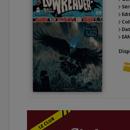
Sér
Edi
Col
Dat
EA
Disp