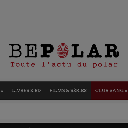
»
LIVRES & BD
FILMS & SÉRIES
CLUB SANG
»