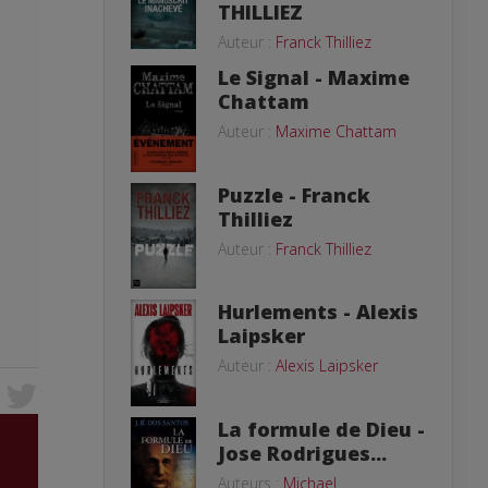
THILLIEZ
Auteur :
Franck Thilliez
Le Signal - Maxime
Chattam
Auteur :
Maxime Chattam
Puzzle - Franck
Thilliez
Auteur :
Franck Thilliez
Hurlements - Alexis
Laipsker
Auteur :
Alexis Laipsker
La formule de Dieu -
Jose Rodrigues...
Auteurs :
Michael