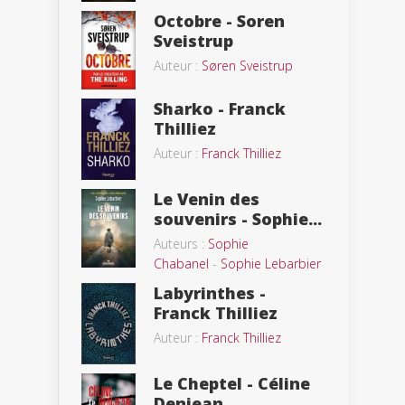
Octobre - Soren
Sveistrup
Auteur :
Søren Sveistrup
Sharko - Franck
Thilliez
Auteur :
Franck Thilliez
Le Venin des
souvenirs - Sophie...
Auteurs :
Sophie
Chabanel
-
Sophie Lebarbier
Labyrinthes -
Franck Thilliez
Auteur :
Franck Thilliez
Le Cheptel - Céline
Denjean