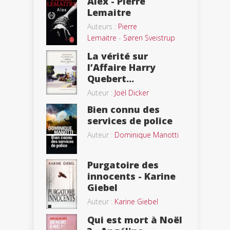
Alex - Pierre
Lemaitre
Auteurs :
Pierre
Lemaitre
-
Søren Sveistrup
La vérité sur
l’Affaire Harry
Quebert...
Auteur :
Joël Dicker
Bien connu des
services de police
Auteur :
Dominique Manotti
Purgatoire des
innocents - Karine
Giebel
Auteur :
Karine Giebel
Qui est mort à Noël