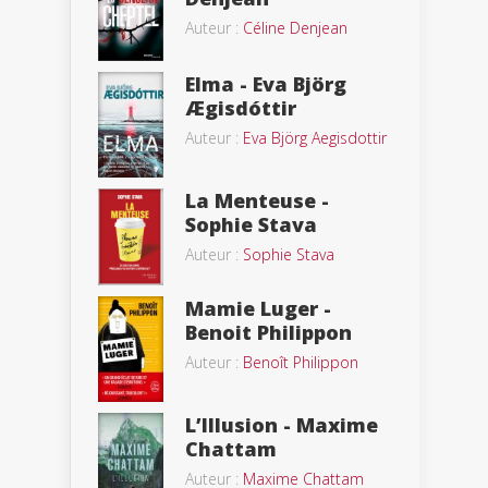
Auteur :
Céline Denjean
Elma - Eva Björg
Ægisdóttir
Auteur :
Eva Björg Aegisdottir
La Menteuse -
Sophie Stava
Auteur :
Sophie Stava
Mamie Luger -
Benoit Philippon
Auteur :
Benoît Philippon
L’Illusion - Maxime
Chattam
Auteur :
Maxime Chattam