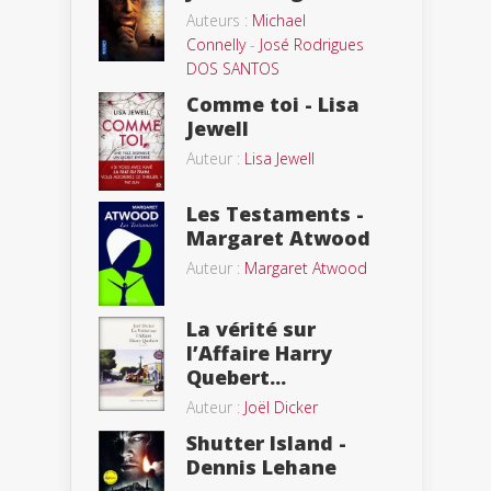
Auteurs :
Michael
Connelly
-
José Rodrigues
DOS SANTOS
Comme toi - Lisa
Jewell
Auteur :
Lisa Jewell
Les Testaments -
Margaret Atwood
Auteur :
Margaret Atwood
La vérité sur
l’Affaire Harry
Quebert...
Auteur :
Joël Dicker
Shutter Island -
Dennis Lehane