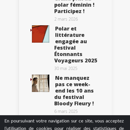
polar féminin !
Participez !
2 mars 2026
Polar et
littérature
engagée au
Festival
Étonnants
Voyageurs 2025
30 mai 2025
Ne manquez
pas ce week-
end les 10 ans
du festival
Bloody Fleury !
6 mars 2025
En poursuivant votre navigation sur ce site, vous acceptez
l’utilisation de cookies pour réaliser des statistiques de