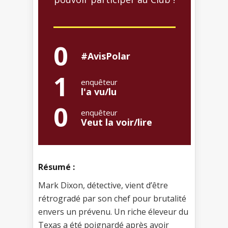
0
#AvisPolar
1
enquêteur
l'a vu/lu
0
enquêteur
Veut la voir/lire
Résumé :
Mark Dixon, détective, vient d’être
rétrogradé par son chef pour brutalité
envers un prévenu. Un riche éleveur du
Texas a été poignardé après avoir