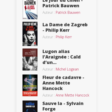
Le jour du chien -
Patrick Bauwen
Auteur :
Patrick Bauwen
La Dame de Zagreb
- Philip Kerr
Auteur :
Philip Kerr
Lugon alias
l’Araignée : Caïd
d’un...
Auteur :
Michel Logean
Fleur de cadavre -
Anne Mette
Hancock
Auteur :
Anne Mette Hancock
Sauve la - Sylvain
Forge