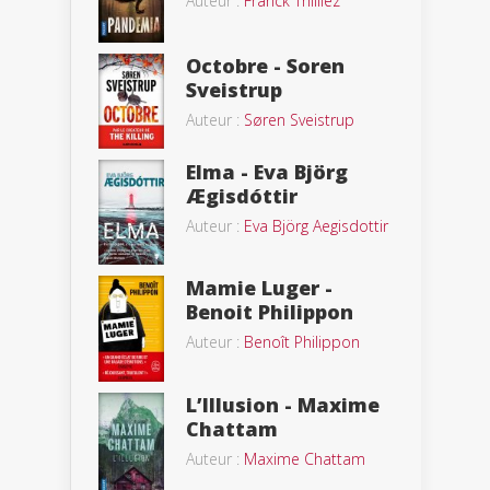
Auteur :
Franck Thilliez
Octobre - Soren
Sveistrup
Auteur :
Søren Sveistrup
Elma - Eva Björg
Ægisdóttir
Auteur :
Eva Björg Aegisdottir
Mamie Luger -
Benoit Philippon
Auteur :
Benoît Philippon
L’Illusion - Maxime
Chattam
Auteur :
Maxime Chattam