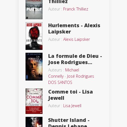
Thilliez
Auteur :
Franck Thilliez
Hurlements - Alexis
Laipsker
Auteur :
Alexis Laipsker
La formule de Dieu -
Jose Rodrigues...
Auteurs :
Michael
Connelly
-
José Rodrigues
DOS SANTOS
Comme toi - Lisa
Jewell
Auteur :
Lisa Jewell
Shutter Island -
Dennis Lehane