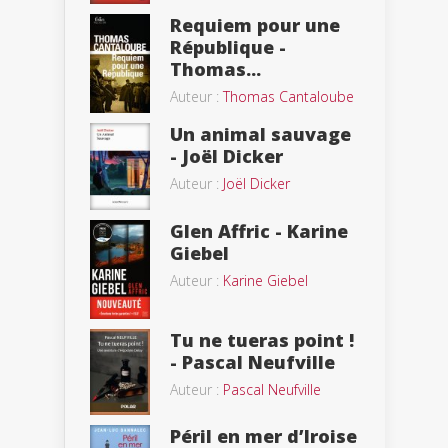
Requiem pour une
République -
Thomas...
Auteur :
Thomas Cantaloube
Un animal sauvage
- Joël Dicker
Auteur :
Joël Dicker
Glen Affric - Karine
Giebel
Auteur :
Karine Giebel
Tu ne tueras point !
- Pascal Neufville
Auteur :
Pascal Neufville
Péril en mer d’Iroise