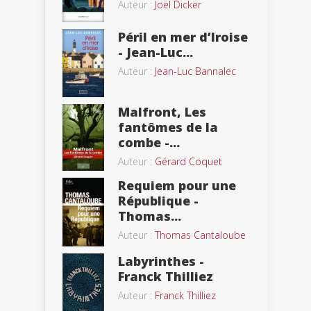
Auteur :
Joël Dicker
Péril en mer d’Iroise
- Jean-Luc...
Auteur :
Jean-Luc Bannalec
Malfront, Les
fantômes de la
combe -...
Auteur :
Gérard Coquet
Requiem pour une
République -
Thomas...
Auteur :
Thomas Cantaloube
Labyrinthes -
Franck Thilliez
Auteur :
Franck Thilliez