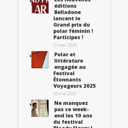
éditions
Belladone
lancent le
Grand prix du
polar féminin !
Participez !
2 mars 2026
Polar et
littérature
engagée au
Festival
Étonnants
Voyageurs 2025
30 mai 2025
Ne manquez
pas ce week-
end les 10 ans
du festival
Bloody Fleury !