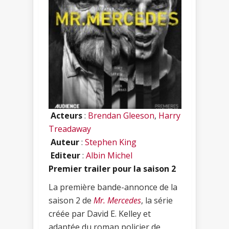
Acteurs
:
Brendan Gleeson
,
Harry
Treadaway
Auteur
:
Stephen King
Editeur
:
Albin Michel
Premier trailer pour la saison 2
La première bande-annonce de la
saison 2 de
Mr. Mercedes
, la série
créée par David E. Kelley et
adaptée du roman policier de