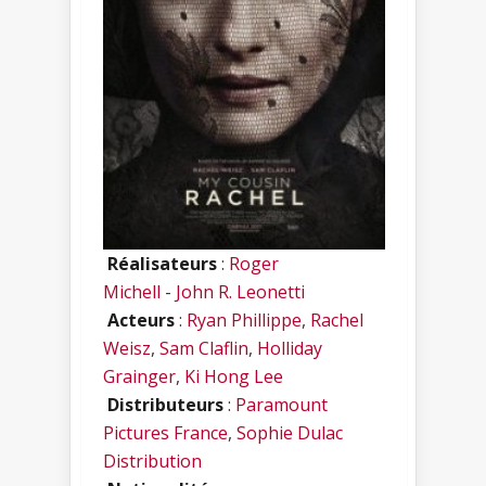
Réalisateurs
:
Roger
Michell
-
John R. Leonetti
Acteurs
:
Ryan Phillippe
,
Rachel
Weisz
,
Sam Claflin
,
Holliday
Grainger
,
Ki Hong Lee
Distributeurs
:
Paramount
Pictures France
,
Sophie Dulac
Distribution