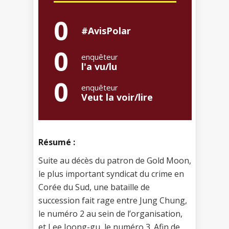
0
#AvisPolar
0
enquêteur
l'a vu/lu
0
enquêteur
Veut la voir/lire
Résumé :
Suite au décès du patron de Gold Moon,
le plus important syndicat du crime en
Corée du Sud, une bataille de
succession fait rage entre Jung Chung,
le numéro 2 au sein de l’organisation,
et Lee Joong-gu, le numéro 3. Afin de