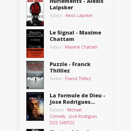
Hurlements - Alexis
Laipsker
Auteur :
Alexis Laipsker
Le Signal - Maxime
Chattam
Auteur :
Maxime Chattam
Puzzle - Franck
Thilliez
Auteur :
Franck Thilliez
La formule de Dieu -
Jose Rodrigues...
Auteurs :
Michael
Connelly
-
José Rodrigues
DOS SANTOS