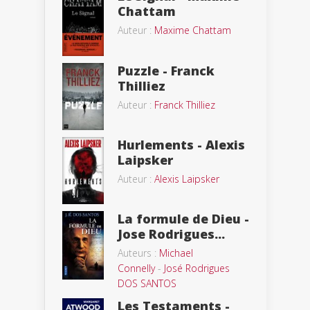
Chattam
Auteur :
Maxime Chattam
Puzzle - Franck
Thilliez
Auteur :
Franck Thilliez
Hurlements - Alexis
Laipsker
Auteur :
Alexis Laipsker
La formule de Dieu -
Jose Rodrigues...
Auteurs :
Michael
Connelly
-
José Rodrigues
DOS SANTOS
Les Testaments -