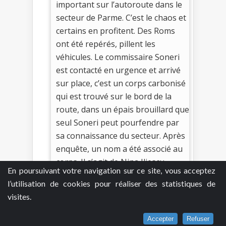
important sur l’autoroute dans le
secteur de Parme. C’est le chaos et
certains en profitent. Des Roms
ont été repérés, pillent les
véhicules. Le commissaire Soneri
est contacté en urgence et arrivé
sur place, c’est un corps carbonisé
qui est trouvé sur le bord de la
route, dans un épais brouillard que
seul Soneri peut pourfendre par
sa connaissance du secteur. Après
enquête, un nom a été associé au
corps. Il s’agit de Nina Iliescu,
En poursuivant votre navigation sur ce site, vous acceptez
immigrante roumaine dont la vie
l’utilisation de cookies pour réaliser des statistiques de
va réserver des surprises à Soneri.
visites.
Et que dire de cet homme âgé
roumain, lui aussi retrouvé mort
Accepter
Refuser