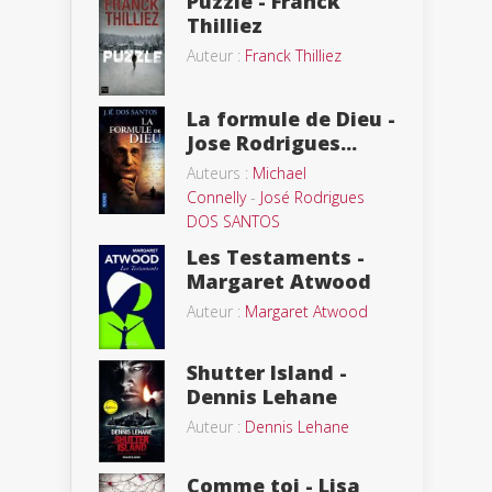
Puzzle - Franck
Thilliez
Auteur :
Franck Thilliez
La formule de Dieu -
Jose Rodrigues...
Auteurs :
Michael
Connelly
-
José Rodrigues
DOS SANTOS
Les Testaments -
Margaret Atwood
Auteur :
Margaret Atwood
Shutter Island -
Dennis Lehane
Auteur :
Dennis Lehane
Comme toi - Lisa