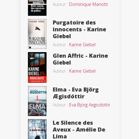
Auteur :
Dominique Manotti
Purgatoire des
innocents - Karine
Giebel
Auteur :
Karine Giebel
Glen Affric - Karine
Giebel
Auteur :
Karine Giebel
Elma - Eva Björg
Ægisdóttir
Auteur :
Eva Björg Aegisdottir
Le Silence des
Aveux - Amélie De
Lima