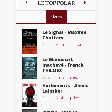
LE TOP POLAR
Livres
Le Signal - Maxime
Chattam
Auteur :
Maxime Chattam
Le Manuscrit
inachevé - Franck
THILLIEZ
Auteur :
Franck Thilliez
Hurlements - Alexis
Laipsker
Auteur :
Alexis Laipsker