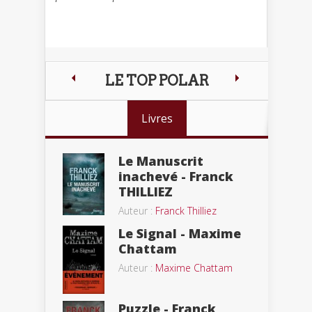
LE TOP POLAR
Livres
Le Manuscrit
inachevé - Franck
THILLIEZ
Auteur :
Franck Thilliez
Le Signal - Maxime
Chattam
Auteur :
Maxime Chattam
Puzzle - Franck