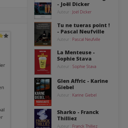
- Joël Dicker
Auteur :
Joël Dicker
Tu ne tueras point !
- Pascal Neufville
Auteur :
Pascal Neufville
La Menteuse -
Sophie Stava
ier
Auteur :
Sophie Stava
Glen Affric - Karine
Giebel
en
Auteur :
Karine Giebel
pal
Sharko - Franck
er
Thilliez
Auteur :
Franck Thilliez