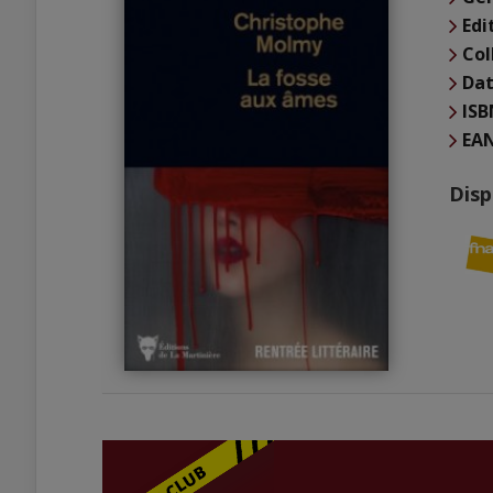
Edi
Col
Dat
ISB
EA
Disp