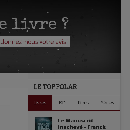
LE TOP POLAR
Livres
BD
Films
Séries
Le Manuscrit
inachevé - Franck