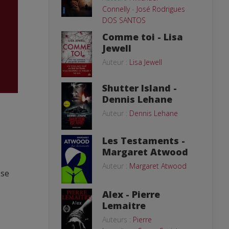
Connelly
-
José Rodrigues
DOS SANTOS
Comme toi - Lisa
Jewell
Auteur :
Lisa Jewell
Shutter Island -
Dennis Lehane
Auteur :
Dennis Lehane
Les Testaments -
Margaret Atwood
Auteur :
Margaret Atwood
 se
Alex - Pierre
Lemaitre
Auteurs :
Pierre