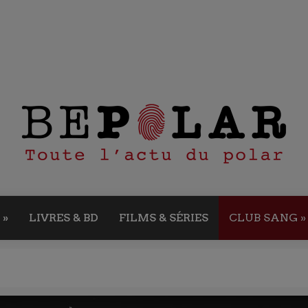
»
LIVRES & BD
FILMS & SÉRIES
CLUB SANG
»