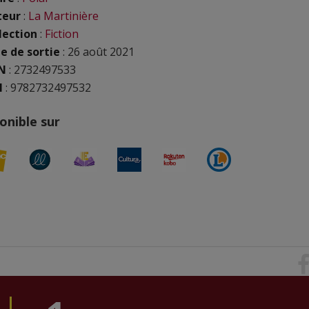
teur
:
La Martinière
lection
:
Fiction
e de sortie
: 26 août 2021
N
:
2732497533
N
: 9782732497532
onible sur