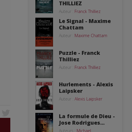
THILLIEZ
Auteur :
Franck Thilliez
Le Signal - Maxime
Chattam
Auteur :
Maxime Chattam
Puzzle - Franck
Thilliez
Auteur :
Franck Thilliez
Hurlements - Alexis
Laipsker
Auteur :
Alexis Laipsker
La formule de Dieu -
Jose Rodrigues...
Auteurs :
Michael