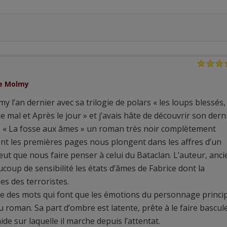
he Molmy
y l’an dernier avec sa trilogie de polars « les loups blessés,
e mal et Après le jour » et j’avais hâte de découvrir son dern
e, « La fosse aux âmes » un roman très noir complètement
ont les premières pages nous plongent dans les affres d’un
ut que nous faire penser à celui du Bataclan. L’auteur, anci
ucoup de sensibilité les états d’âmes de Fabrice dont la
s des terroristes.
tesse des mots qui font que les émotions du personnage princi
 roman. Sa part d’ombre est latente, prête à le faire bascul
de sur laquelle il marche depuis l’attentat.