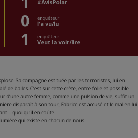
1
#AvisPolar
0
enquêteur
l'a vu/lu
1
enquêteur
Veut la voir/lire
xplose. Sa compagne est tuée par les terroristes, lui en
lé de balles. C’est sur cette crête, entre folie et possible
our d’une autre femme, comme une pulsion de vie, suffit un
ère disparaît à son tour, Fabrice est accusé et le mal en lui
vant – quoi qu’il en coûte.
umière qui existe en chacun de nous.