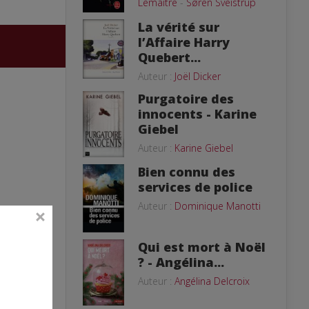
Lemaitre
-
Søren Sveistrup
La vérité sur
l’Affaire Harry
Quebert...
Auteur :
Joël Dicker
Purgatoire des
innocents - Karine
Giebel
Auteur :
Karine Giebel
Bien connu des
services de police
Auteur :
Dominique Manotti
Qui est mort à Noël
? - Angélina...
Auteur :
Angélina Delcroix