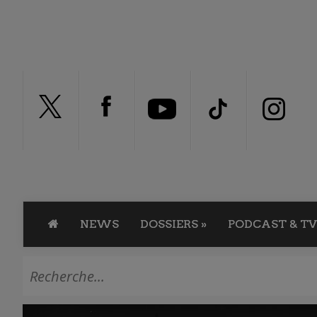
NEWS
DOSSIERS
»
PODCAST & TV