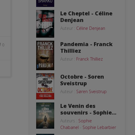
Le Cheptel - Céline
Denjean
Auteur :
Céline Denjean
Pandemia - Franck
0
Thilliez
Auteur :
Franck Thilliez
Octobre - Soren
Sveistrup
Auteur :
Søren Sveistrup
Le Venin des
souvenirs - Sophie...
Auteurs :
Sophie
Chabanel
-
Sophie Lebarbier