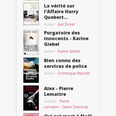
La vérité sur
l’Affaire Harry
Quebert...
Auteur :
Joël Dicker
Purgatoire des
innocents - Karine
Giebel
Auteur :
Karine Giebel
Bien connu des
services de police
Auteur :
Dominique Manotti
Alex - Pierre
Lemaitre
Auteurs :
Pierre
Lemaitre
-
Søren Sveistrup
Qui est mort à Noël