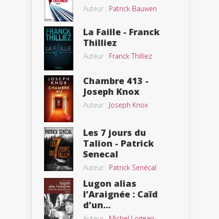
Auteur :
Patrick Bauwen
La Faille - Franck
Thilliez
Auteur :
Franck Thilliez
Chambre 413 -
Joseph Knox
Auteur :
Joseph Knox
Les 7 jours du
Talion - Patrick
Senecal
Auteur :
Patrick Senécal
Lugon alias
l’Araignée : Caïd
d’un...
Auteur :
Michel Logean